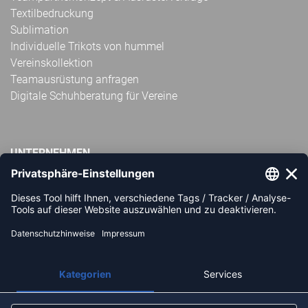
Textilbedruckung
Sublimation
Individuelle Trikots von hummel
Vereinskollektion
Teamausrüstung anfragen
Digitale Schuhberatung für Vereine
UNTERNEHMEN
Impressum
AGB
Widerrufsbelehrung
Datenschutz
Über uns
Unsere Filialen
Partner: Handball-Camp
Nachhaltigkeit und Soziales