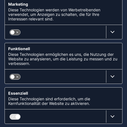
ZAHLUNGSARTEN
Paypal
Apple Pay
Lastschrift (ELV) via Sofort
Kreditkarte
Rechnungskauf via Klarna
Vorkasse
ABONNIERE JETZT DEN KOSTENLOSEN
HANDBALLDIREKT-NEWSLETTER UND VERPASSE KEINE
NEUIGKEIT ODER AKTION MEHR.
JETZT ANMELDEN
FOLLOW US