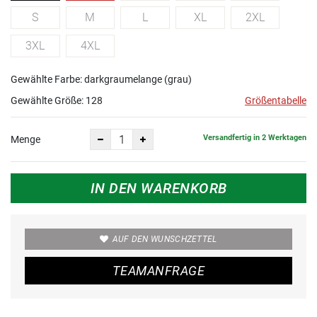
S
M
L
XL
2XL
3XL
4XL
Gewählte Farbe: darkgraumelange (grau)
Gewählte Größe:
128
Größentabelle
Versandfertig in 2 Werktagen
Menge
IN DEN WARENKORB
AUF DEN WUNSCHZETTEL
TEAMANFRAGE