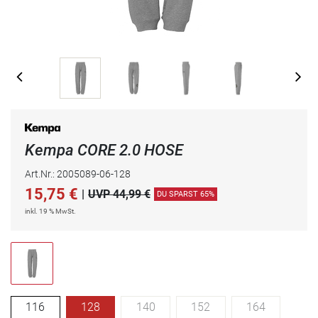
Kempa CORE 2.0 HOSE
Art.Nr.: 2005089-06-128
15,75
€
|
UVP 44,99 €
DU SPARST 65%
inkl. 19 % MwSt.
116
128
140
152
164