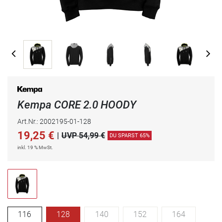
Kempa CORE 2.0 HOODY
Art.Nr.: 2002195-01-128
19,25
€
|
UVP 54,99 €
DU SPARST 65%
inkl. 19 % MwSt.
116
128
140
152
164