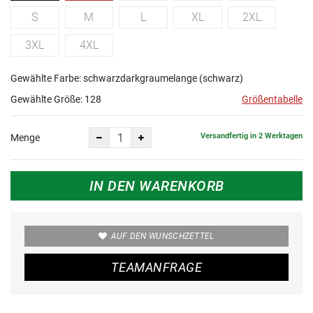
S
M
L
XL
2XL
3XL
4XL
Gewählte Farbe: schwarzdarkgraumelange (schwarz)
Gewählte Größe:
128
Größentabelle
Versandfertig in 2 Werktagen
Menge
IN DEN WARENKORB
AUF DEN WUNSCHZETTEL
TEAMANFRAGE