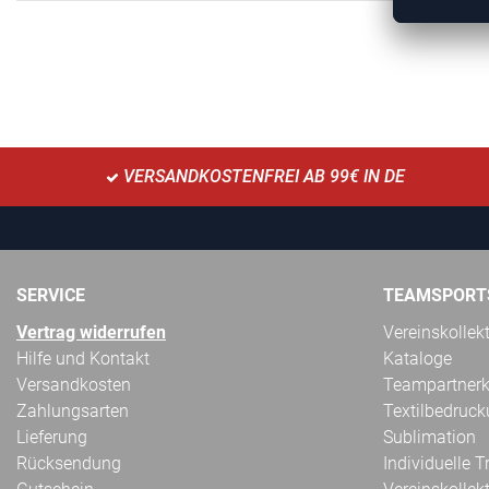
VERSANDKOSTENFREI AB 99€ IN DE
SERVICE
TEAMSPORT
Vertrag widerrufen
Vereinskollek
Hilfe und Kontakt
Kataloge
Versandkosten
Teampartnerk
Zahlungsarten
Textilbedruc
Lieferung
Sublimation
Rücksendung
Individuelle 