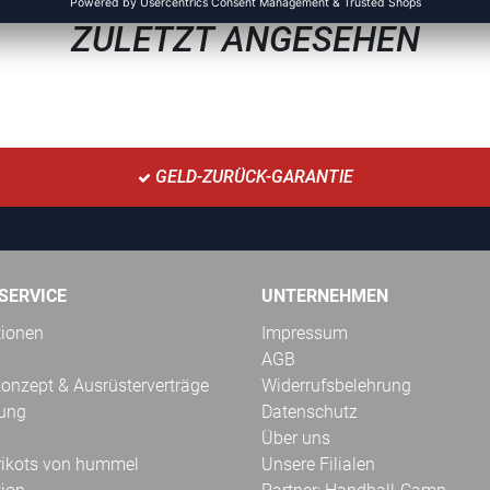
ZULETZT ANGESEHEN
GELD-ZURÜCK-GARANTIE
SERVICE
UNTERNEHMEN
tionen
Impressum
AGB
onzept & Ausrüsterverträge
Widerrufsbelehrung
kung
Datenschutz
Über uns
Trikots von hummel
Unsere Filialen