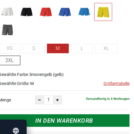
XS
S
M
L
XL
2XL
Gewählte Farbe: limonengelb (gelb)
Gewählte Größe:
M
Größentabelle
Versandfertig in 4 Werktagen
Menge
IN DEN WARENKORB