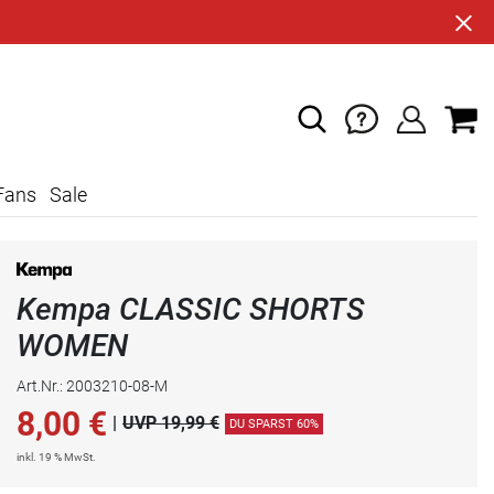
Fans
Sale
Kempa CLASSIC SHORTS
WOMEN
Art.Nr.: 2003210-08-M
8,00
€
|
UVP 19,99 €
DU SPARST 60%
inkl. 19 % MwSt.