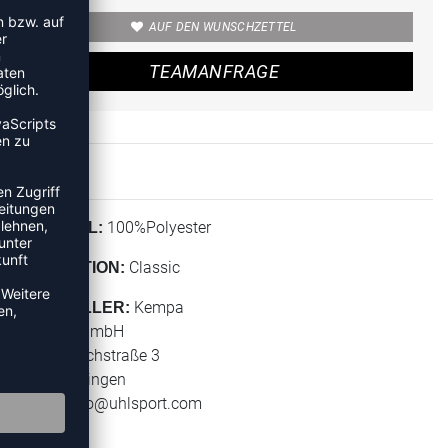
AUF DEN WUNSCHZETTEL
TEAMANFRAGE
100%Polyester
MATERIAL:
Classic
KOLLEKTION:
Kempa
HERSTELLER:
Uhlsport GmbH
Klingenbachstraße 3
72336 Balingen
E-Mail:
info@uhlsport.com