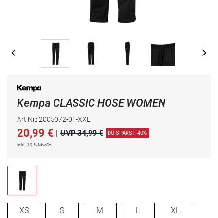
Kempa CLASSIC HOSE WOMEN
Art.Nr.: 2005072-01-XXL
20,99
€
|
UVP 34,99 €
DU SPARST 40%
inkl. 19 % MwSt.
XS
S
M
L
XL