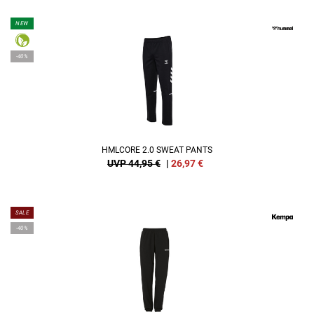
NEW
-40%
HMLCORE 2.0 SWEAT PANTS
UVP 44,95 €
|
26,97
€
SALE
-40%