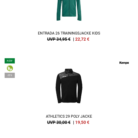
ENTRADA 26 TRAININGSJACKE KIDS
UVP 34,95 €
|
22,72
€
NEW
-35%
ATHLETICS 29 POLY JACKE
UVP 30,00 €
|
19,50
€