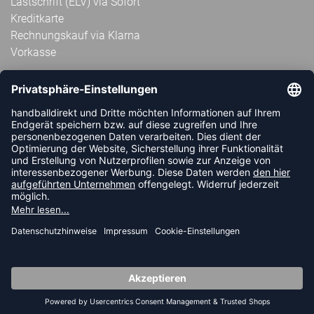
Lastschrift (ELV) via Sofort
Kreditkarte
Rechnungskauf via Klarna
Vorkasse
ABONNIERE JETZT DEN KOSTENLOSEN
HANDBALLDIREKT-NEWSLETTER UND VERPASSE KEINE
NEUIGKEIT ODER AKTION MEHR.
JETZT ANMELDEN
FOLLOW US
© 2026 Ballsportdirekt.de GmbH und Co. KG