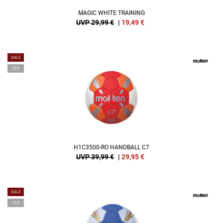
MAGIC WHITE TRAINING
UVP 29,99 €
|
19,49
€
SALE
-25%
H1C3500-RO HANDBALL C7
UVP 39,99 €
|
29,95
€
SALE
-25%