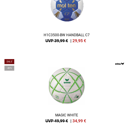
H1C3500-BW HANDBALL C7
UVP 39,99 €
|
29,95
€
SALE
-30%
MAGIC WHITE
UVP 49,99 €
|
34,99
€