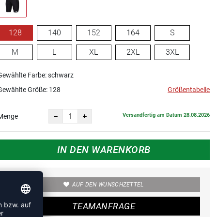
128
140
152
164
S
M
L
XL
2XL
3XL
Gewählte Farbe: schwarz
Gewählte Größe:
128
Größentabelle
Versandfertig am Datum 28.08.2026
Menge
IN DEN WARENKORB
AUF DEN WUNSCHZETTEL
TEAMANFRAGE