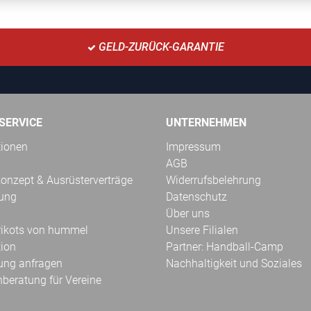
GELD-ZURÜCK-GARANTIE
SERVICE
UNTERNEHMEN
tionen
Impressum
AGB
onzept & Ausrüsterverträge
Widerrufsbelehrung
kung
Datenschutz
Über uns
Trikots von hummel
Unsere Filialen
tion
Partner: Handball-Camp
ung anfragen
Nachhaltigkeit und Soziales
hberatung für Vereine