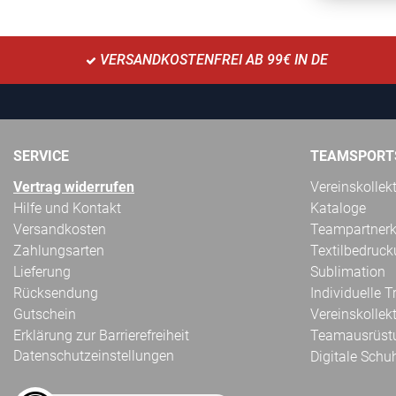
VERSANDKOSTENFREI AB 99€ IN DE
SERVICE
TEAMSPORT
Vertrag widerrufen
Vereinskollek
Hilfe und Kontakt
Kataloge
Versandkosten
Teampartnerk
Zahlungsarten
Textilbedruc
Lieferung
Sublimation
Rücksendung
Individuelle 
Gutschein
Vereinskollek
Erklärung zur Barrierefreiheit
Teamausrüst
Datenschutzeinstellungen
Digitale Schu