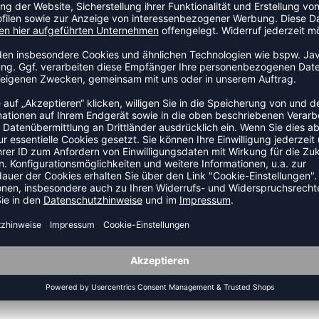
rfähiges Funktionspolyester -Elastischer Bund mit Kordelzug
ZULETZT ANGESEHEN