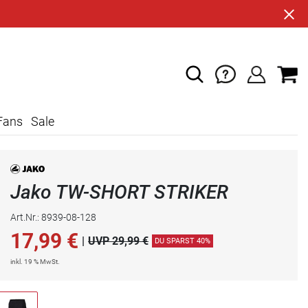
Fans
Sale
Jako TW-SHORT STRIKER
Art.Nr.: 8939-08-128
17,99
€
|
UVP 29,99 €
DU SPARST 40%
inkl. 19 % MwSt.