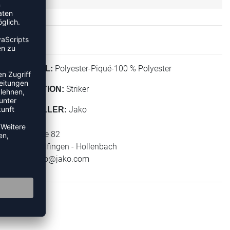
Polyester-Piqué-100 % Polyester
MATERIAL:
Striker
KOLLEKTION:
Jako
HERSTELLER:
Jako AG
Amtstrasse 82
74673 Mulfingen - Hollenbach
E-Mail:
info@jako.com