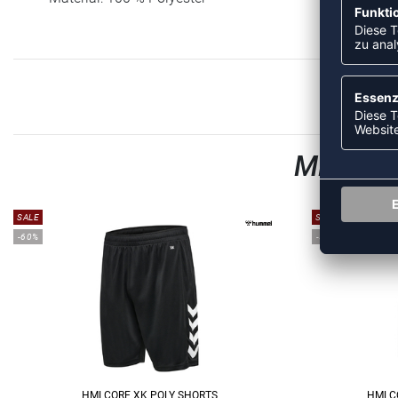
MEHR A
SALE
SALE
-60%
-55%
HMLCORE XK POLY SHORTS
HMLCO