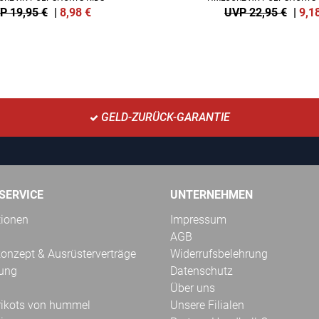
P 19,95 €
|
8,98
€
UVP 22,95 €
|
9,1
GELD-ZURÜCK-GARANTIE
SERVICE
UNTERNEHMEN
tionen
Impressum
AGB
onzept & Ausrüsterverträge
Widerrufsbelehrung
kung
Datenschutz
Über uns
Trikots von hummel
Unsere Filialen