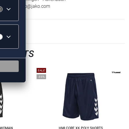
E-Mail:
info@jako.com
LSHORTS
SALE
-55%
S WOMAN
HMLCORE XK POLY SHORTS