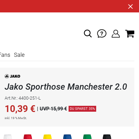
Fans
Sale
Jako Sporthose Manchester 2.0
Art.Nr.: 4400-251-L
10,39
€
|
UVP 15,99 €
DU SPARST 35%
inkl. 19 % MwSt.