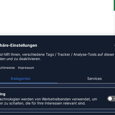
 Kategorie Short an den Start. Dieses Modell ist speziell für
 Wettkampf, der Beinfreiheit und Sitzkomfort verbindet. Der
i nicht ein. Ausstattung: mit Kordelzug. Das Modell ist Teil