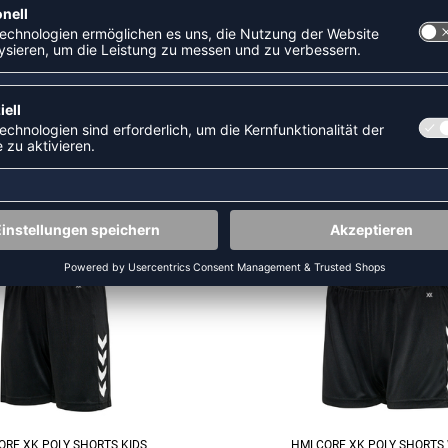
ZULETZT ANGESEHEN
US DER KATEGORIE HANDBAL
SALE
-60%
RE XK POLY SHORTS KIDS
HMLCORE XK POLY SHORT