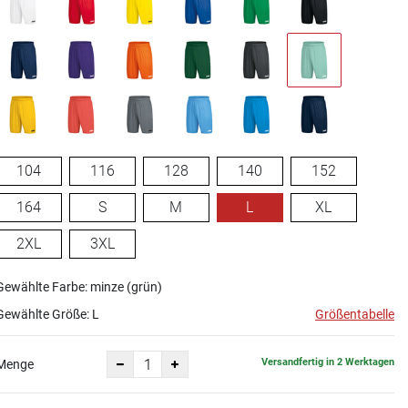
104
116
128
140
152
164
S
M
L
XL
2XL
3XL
Gewählte Farbe: minze (grün)
Gewählte Größe:
L
Größentabelle
Versandfertig in 2 Werktagen
Menge