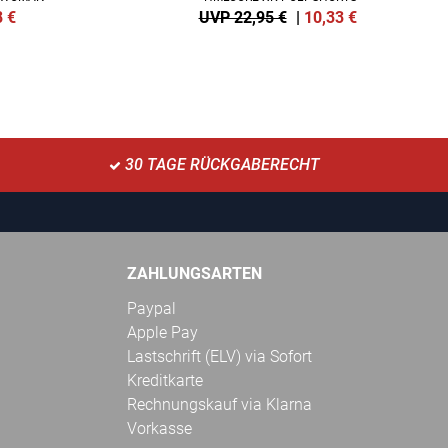
8
€
UVP 22,95 €
|
10,33
€
30 TAGE RÜCKGABERECHT
ZAHLUNGSARTEN
Paypal
Apple Pay
Lastschrift (ELV) via Sofort
Kreditkarte
Rechnungskauf via Klarna
Vorkasse