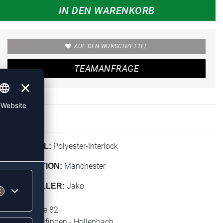
IN DEN WARENKORB
AUF DEN WUNSCHZETTEL
TEAMANFRAGE
Polyester-Interlock
MATERIAL:
Manchester
KOLLEKTION:
Jako
HERSTELLER:
Jako AG
Amtstrasse 82
74673 Mulfingen - Hollenbach