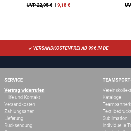
UVP 22,95 €
|
9,18
€
UV
VERSANDKOSTENFREI AB 99€ IN DE
SERVICE
TEAMSPORT
Vertrag widerrufen
Vereinskollek
Hilfe und Kontakt
Kataloge
Versandkosten
Teampartnerk
Zahlungsarten
Textilbedruc
Lieferung
Sublimation
Rücksendung
Individuelle 