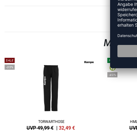
MEHR A
SALE
NEW
-35%
-40%
TORWARTHOSE
HML
UVP 49,99 €
|
32,49
€
UVP