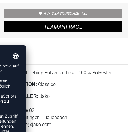
AUF DEN WUNSCHZETTEL
TEAMANFRAGE
Shiny-Polyester-Tricot-100 % Polyester
MATERIAL:
Classico
KOLLEKTION:
Jako
HERSTELLER:
Jako AG
Amtstrasse 82
74673 Mulfingen - Hollenbach
E-Mail:
info@jako.com