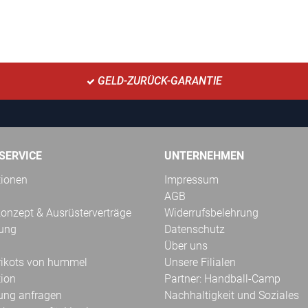
GELD-ZURÜCK-GARANTIE
SERVICE
UNTERNEHMEN
tionen
Impressum
AGB
onzept & Ausrüsterverträge
Widerrufsbelehrung
kung
Datenschutz
Über uns
Trikots von hummel
Unsere Filialen
tion
Partner: Handball-Camp
ung anfragen
Nachhaltigkeit und Soziales