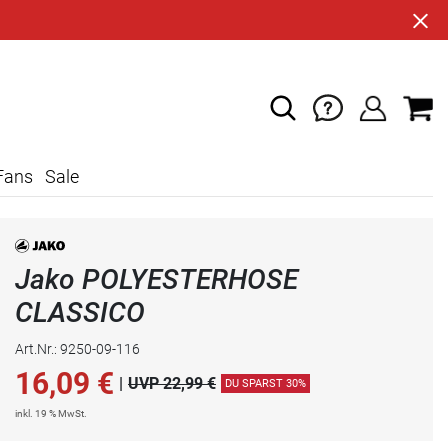
Fans
Sale
Jako POLYESTERHOSE
CLASSICO
Art.Nr.: 9250-09-116
16,09
€
|
UVP 22,99 €
DU SPARST 30%
inkl. 19 % MwSt.