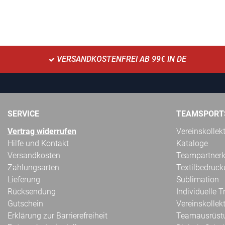
VERSANDKOSTENFREI AB 99€ IN DE
SERVICE
TEAMSPORT
Vertrag widerrufen
Vereinskollek
Hilfe und Kontakt
Kataloge
Versandkosten
Teampartnerk
Zahlungsarten
Textilbedruc
Lieferung
Sublimation
Rücksendung
Individuelle 
Gutschein
Vereinskollek
Erklärung zur Barrierefreiheit
Teamausrüst