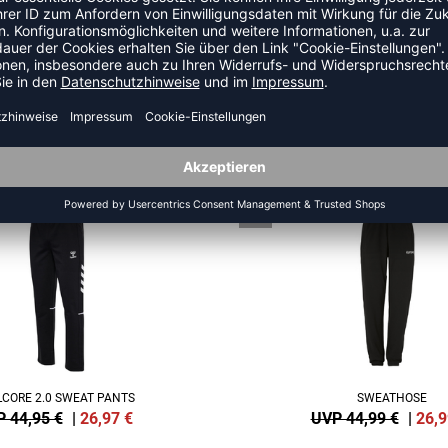
ZULETZT ANGESEHEN
US DER KATEGORIE TRAININ
SALE
-40%
CORE 2.0 SWEAT PANTS
SWEATHOSE
 44,95 €
|
26,97
€
UVP 44,99 €
|
26,9