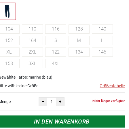
104
110
116
128
140
152
164
S
M
L
XL
2XL
122
134
146
158
3XL
4XL
Gewählte Farbe: marine (blau)
Bitte wähle eine Größe
Größentabelle
Nicht länger verfügbar
Menge
IN DEN WARENKORB