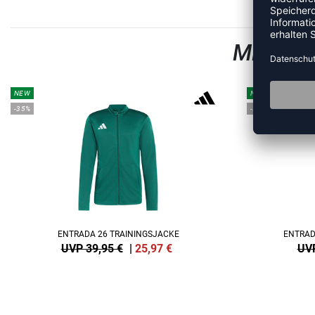
MEHR A
NEW
NEW
-35%
-35%
ENTRADA 26 TRAININGSJACKE
ENTRAD
UVP 39,95 €
|
25,97
€
UVP