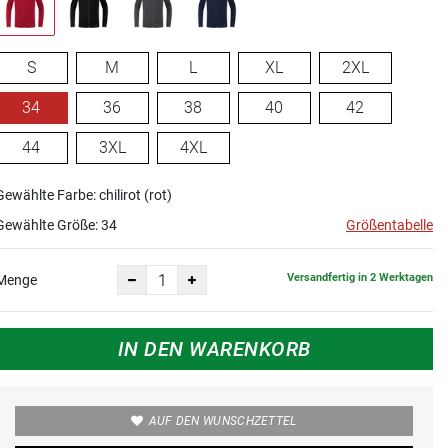
S
M
L
XL
2XL
34
36
38
40
42
44
3XL
4XL
Gewählte Farbe: chilirot (rot)
Gewählte Größe:
34
Größentabelle
Versandfertig in 2 Werktagen
Menge
IN DEN WARENKORB
AUF DEN WUNSCHZETTEL