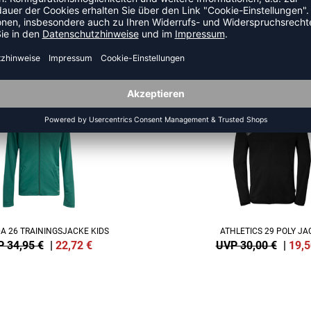
US DER KATEGORIE TRAINING
NEW
-35%
A 26 TRAININGSJACKE KIDS
ATHLETICS 29 POLY JA
 34,95 €
|
22,72
€
UVP 30,00 €
|
19,5