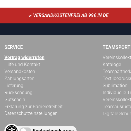
VERSANDKOSTENFREI AB 99€ IN DE
SERVICE
TEAMSPORT
Vertrag widerrufen
Vereinskollek
Hilfe und Kontakt
Kataloge
Versandkosten
Teampartnerk
Zahlungsarten
Textilbedruc
Lieferung
Sublimation
Rücksendung
Individuelle 
Gutschein
Vereinskollek
Erklärung zur Barrierefreiheit
Teamausrüst
Datenschutzeinstellungen
Digitale Schu
Kontrastmodus aus