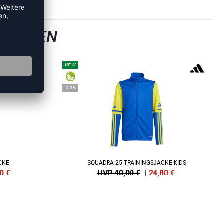
SJACKEN
NEW
-38%
CKE
SQUADRA 25 TRAININGSJACKE KIDS
0
€
UVP 40,00 €
|
24,80
€