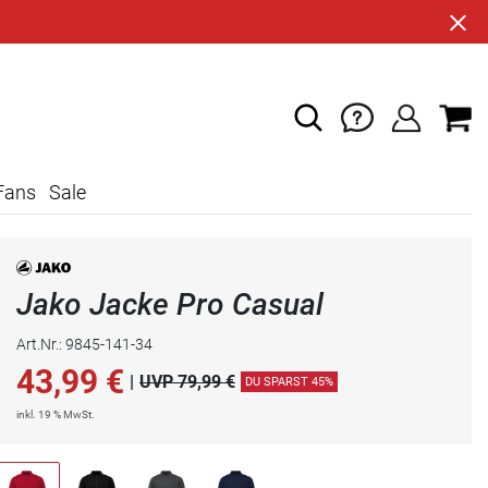
Fans
Sale
Jako Jacke Pro Casual
Art.Nr.: 9845-141-34
43,99
€
|
UVP 79,99 €
DU SPARST 45%
inkl. 19 % MwSt.