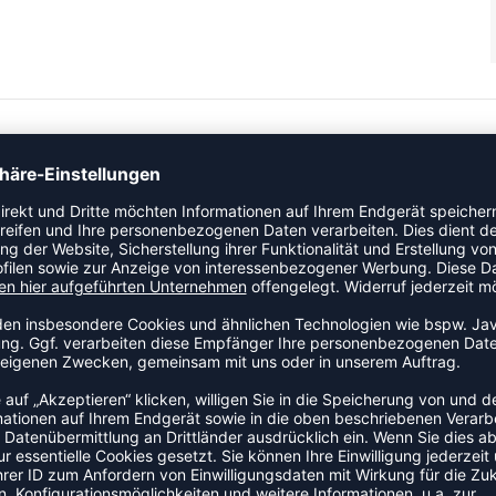
die Oberfläche des Stoffes. So gewährleistet KEEP DRY, dass
uskühlst. Mindestens 50 % der eingesetzten Materialien
 Reißverschluss mit JAKO Branding Sportiver Schnitt Weicher
luss Teamline Label Mit ähnlichen Farben waschen Keinen
ecyceltem Polyester
ZULETZT ANGESEHEN