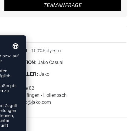
TEAMANFRAGE
100%Polyester
MATERIAL:
Jako Casual
KOLLEKTION:
Jako
HERSTELLER:
Jako AG
Amtstrasse 82
74673 Mulfingen - Hollenbach
E-Mail:
info@jako.com