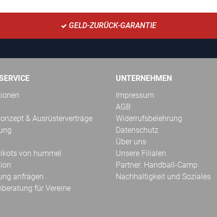
GELD-ZURÜCK-GARANTIE
SERVICE
UNTERNEHMEN
tionen
Impressum
AGB
onzept & Ausrüsterverträge
Widerrufsbelehrung
kung
Datenschutz
Über uns
Trikots von hummel
Unsere Filialen
tion
Partner: Handball-Camp
ung anfragen
Nachhaltigkeit und Soziales
hberatung für Vereine