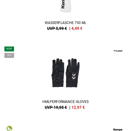
WASSERFLASCHE 750 ML
UVP 5,99 €
|
4,49
€
NEW
-35%
HMLPERFORMANCE GLOVES
UVP 19,95 €
|
12,97
€