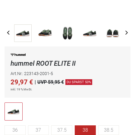
hummel ROOT ELITE II
Art.Nr.: 223143-2001-5
29,97
€
|
UVP 59,95 €
DU SPARST 50%
inkl. 19 % MwSt.
36
37
37.5
38
38.5