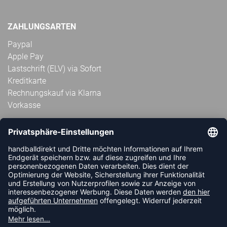
ZAHLUNGSARTEN
Paypal
Apple Pay
Lastschrift (ELV) via Sofort
Kreditkarte
Rechnungskauf via Klarna
Vorkasse
ABONNIERE JETZT DEN KOSTENLOSEN
HANDBALLDIREKT-NEWSLETTER UND VERPASSE KEINE
NEUIGKEIT ODER AKTION MEHR.
JETZT ANMELDEN
FOLLOW US