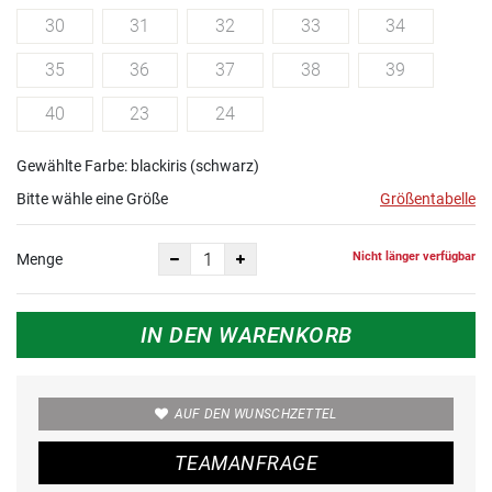
30
31
32
33
34
35
36
37
38
39
40
23
24
Gewählte Farbe: blackiris (schwarz)
Bitte wähle eine Größe
Größentabelle
Nicht länger verfügbar
Menge
IN DEN WARENKORB
AUF DEN WUNSCHZETTEL
TEAMANFRAGE