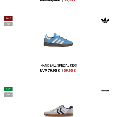
UVP 49,95 €
|
39,95
€
SALE
-25%
HANDBALL SPEZIAL KIDS
UVP 79,95 €
|
59,95
€
NEW
-20%