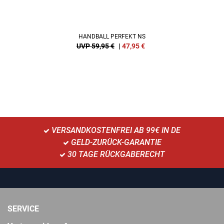
HANDBALL PERFEKT NS
UVP 59,95 €
|
47,95
€
VERSANDKOSTENFREI AB 99€ IN DE
GELD-ZURÜCK-GARANTIE
30 TAGE RÜCKGABERECHT
SERVICE