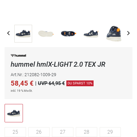
hummel hmlX-LIGHT 2.0 TEX JR
Art.Nr.: 212082-1009-29
58,45
€
|
UVP 64,95 €
DU SPARST 10%
inkl. 19 % MwSt.
25
26
27
28
29