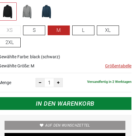
XS
S
M
L
XL
2XL
Gewählte Farbe: black (schwarz)
Gewählte Größe:
M
Größentabelle
Versandfertig in 2 Werktagen
Menge
IN DEN WARENKORB
AUF DEN WUNSCHZETTEL