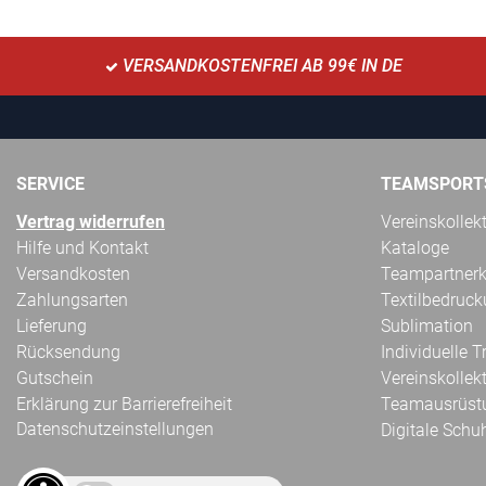
VERSANDKOSTENFREI AB 99€ IN DE
SERVICE
TEAMSPORT
Vertrag widerrufen
Vereinskollek
Hilfe und Kontakt
Kataloge
Versandkosten
Teampartnerk
Zahlungsarten
Textilbedruc
Lieferung
Sublimation
Rücksendung
Individuelle 
Gutschein
Vereinskollek
Erklärung zur Barrierefreiheit
Teamausrüst
Datenschutzeinstellungen
Digitale Schu