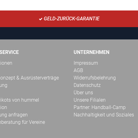
GELD-ZURÜCK-GARANTIE
SERVICE
UNTERNEHMEN
tionen
Impressum
AGB
onzept & Ausrüsterverträge
Widerrufsbelehrung
kung
Datenschutz
Über uns
Trikots von hummel
Unsere Filialen
tion
Partner: Handball-Camp
ung anfragen
Nachhaltigkeit und Soziales
hberatung für Vereine