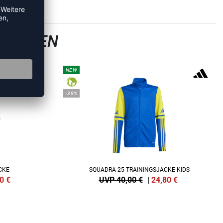
SJACKEN
NEW
-38%
CKE
SQUADRA 25 TRAININGSJACKE KIDS
0
€
UVP 40,00 €
|
24,80
€