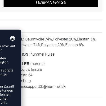
TEAMANFRAGE
Baumwolle 74%,Polyester 20%,Elastan 6%,
MATERIAL:
Total: Baumwolle 74%,Polyester 20%,Elastan 6%
hummel Pulse
KOLLEKTION:
hummel
HERSTELLER:
hummel sport & leisure
Leverkusenstr. 54
22761 Hamburg
E-Mail:
onlinesupportDE@hummel.dk