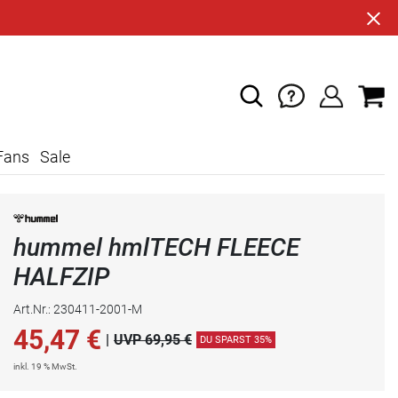
Fans
Sale
hummel hmlTECH FLEECE
HALFZIP
Art.Nr.: 230411-2001-M
45,47
€
|
UVP 69,95 €
DU SPARST 35%
inkl. 19 % MwSt.