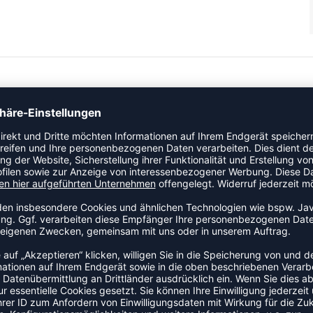
gorie Trainingsjacke. Eine praktische Jacke für den Weg zum
 ist Teil der hummel Pulse-Kollektion.
tal: Baumwolle 74%,Polyester 20%,Elastan 6%
ZULETZT ANGESEHEN