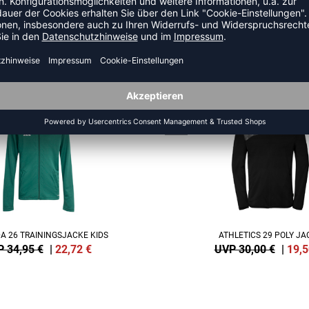
US DER KATEGORIE TRAINING
NEW
-35%
A 26 TRAININGSJACKE KIDS
ATHLETICS 29 POLY JA
 34,95 €
|
22,72
€
UVP 30,00 €
|
19,5