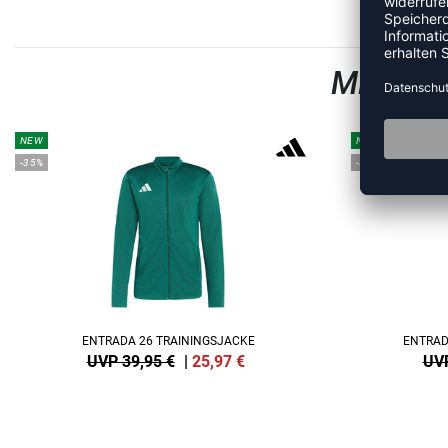
MEHR A
NEW
NEW
-35%
-35%
ENTRADA 26 TRAININGSJACKE
ENTRAD
UVP 39,95 €
|
25,97
€
UVP