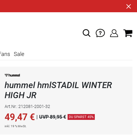
Fans
Sale
hummel hmlSTADIL WINTER
HIGH JR
Art.Nr.: 212081-2001-32
49,47
€
|
UVP 89,95 €
DU SPARST 45%
inkl. 19 % MwSt.