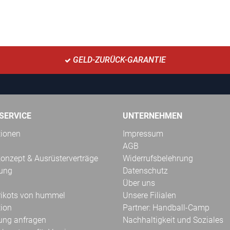
GELD-ZURÜCK-GARANTIE
SERVICE
UNTERNEHMEN
tionen
Impressum
AGB
onzept & Ausrüsterverträge
Widerrufsbelehrung
kung
Datenschutz
Über uns
Trikots von hummel
Unsere Filialen
tion
Partner: Handball-Camp
ung anfragen
Nachhaltigkeit und Soziales