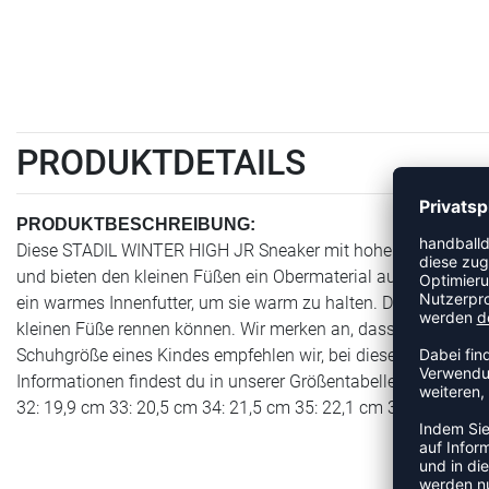
PRODUKTDETAILS
PRODUKTBESCHREIBUNG:
Diese STADIL WINTER HIGH JR Sneaker mit hohem Schaft sind
und bieten den kleinen Füßen ein Obermaterial aus geöltem Le
ein warmes Innenfutter, um sie warm zu halten. Die vulkanisiert
kleinen Füße rennen können. Wir merken an, dass diese Stiefel
Schuhgröße eines Kindes empfehlen wir, bei diesen Schuhen
Informationen findest du in unserer Größentabelle. 26: 15,8 c
32: 19,9 cm 33: 20,5 cm 34: 21,5 cm 35: 22,1 cm 36: 22,7 cm 