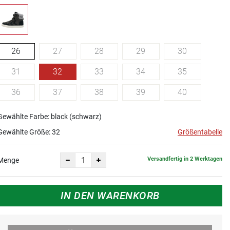
26
27
28
29
30
31
32
33
34
35
36
37
38
39
40
Gewählte Farbe: black (schwarz)
Gewählte Größe:
32
Größentabelle
Versandfertig in 2 Werktagen
Menge
IN DEN WARENKORB