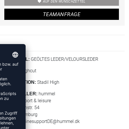
AUF DEN WUNSCHZETTEL
TEAMANFRAGE
GEÖLTES LEDER/VELOURSLEDER
MATERIAL:
Highcut
HÖHE:
Stadil High
KOLLEKTION:
hummel
HERSTELLER:
hummel sport & leisure
Leverkusenstr. 54
22761 Hamburg
E-Mail:
onlinesupportDE@hummel.dk