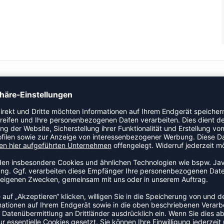
 eine neue Version des klassischen hummel® Stadil-Designs
der und Veloursleder für einen stylischen Wetterschutz sowie
e Sohle bietet eine feste und stabile Oberfläche, mit der die
 eine normale bis weite Breite aufweisen. Bei der Auswahl der
 1–1,5 cm Wachstumsspielraum zu lassen. Weitere
m 27: 16,6 cm 28: 17,7 cm 29: 18,0 cm 30: 18,6 cm 31: 19,1 cm
37: 23,3 cm 38: 24,1 cm 39: 24,8 cm