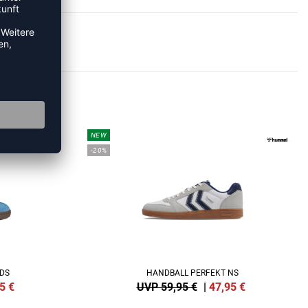
KER
NEW
-20%
IDS
HANDBALL PERFEKT NS
5
€
UVP 59,95 €
|
47,95
€