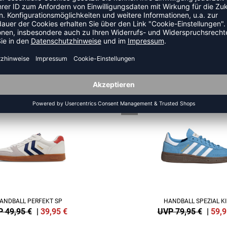
ZULETZT ANGESEHEN
HR AUS DER KATEGORIE SNEA
SALE
-25%
ANDBALL PERFEKT SP
HANDBALL SPEZIAL K
 49,95 €
|
39,95
€
UVP 79,95 €
|
59,9