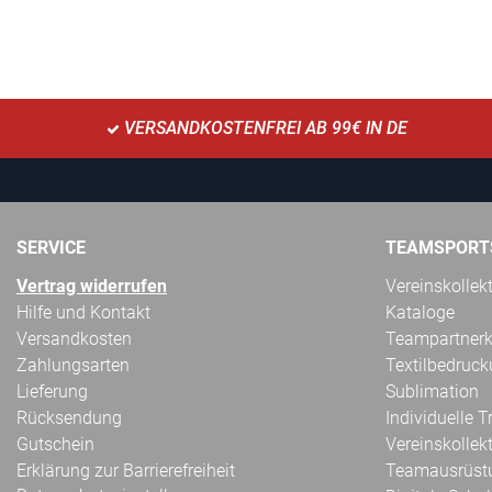
VERSANDKOSTENFREI AB 99€ IN DE
SERVICE
TEAMSPORT
Vertrag widerrufen
Vereinskollek
Hilfe und Kontakt
Kataloge
Versandkosten
Teampartnerk
Zahlungsarten
Textilbedruc
Lieferung
Sublimation
Rücksendung
Individuelle 
Gutschein
Vereinskollek
Erklärung zur Barrierefreiheit
Teamausrüst