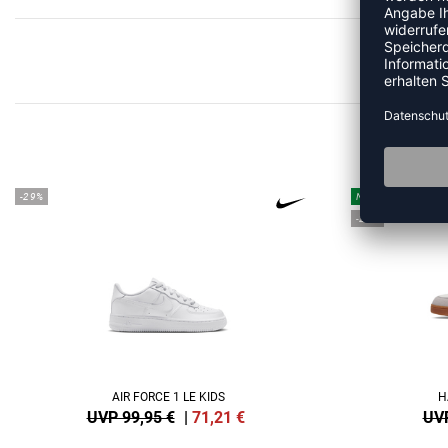
ME
-29%
NEW
-20%
AIR FORCE 1 LE KIDS
H
UVP 99,95 €
|
71,21
€
UVP