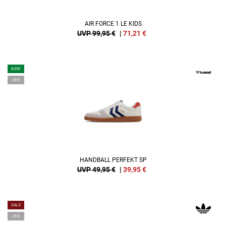
AIR FORCE 1 LE KIDS
UVP 99,95 €
|
71,21
€
NEW
-20%
HANDBALL PERFEKT SP
UVP 49,95 €
|
39,95
€
SALE
-25%