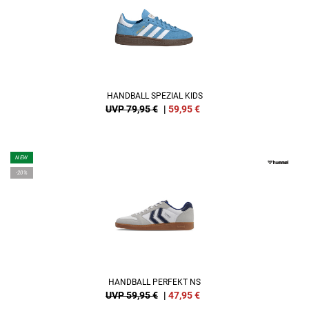
HANDBALL SPEZIAL KIDS
UVP 79,95 €
|
59,95
€
NEW
-20%
HANDBALL PERFEKT NS
UVP 59,95 €
|
47,95
€