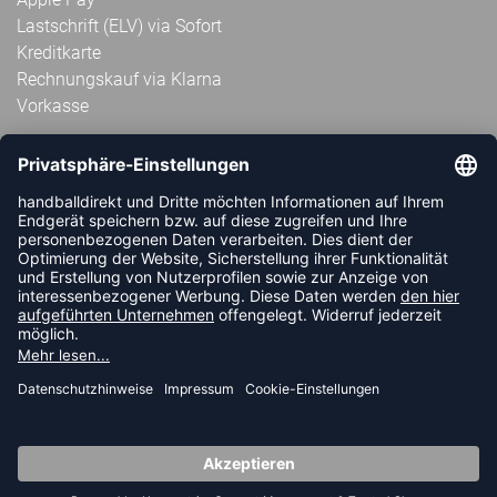
Lastschrift (ELV) via Sofort
Kreditkarte
Rechnungskauf via Klarna
Vorkasse
ABONNIERE JETZT DEN KOSTENLOSEN
HANDBALLDIREKT-NEWSLETTER UND VERPASSE KEINE
NEUIGKEIT ODER AKTION MEHR.
JETZT ANMELDEN
FOLLOW US
© 2026 Ballsportdirekt.de GmbH und Co. KG