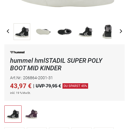
hummel hmlSTADIL SUPER POLY
BOOT MID KINDER
Art.Nr.: 206864-2001-31
43,97
€
|
UVP 79,95 €
DU SPARST 45%
inkl. 19 % MwSt.