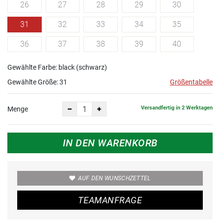
26
27
28
29
30
31
32
33
34
35
36
37
38
39
40
Gewählte Farbe: black (schwarz)
Gewählte Größe:
31
Größentabelle
Versandfertig in 2 Werktagen
Menge
IN DEN WARENKORB
AUF DEN WUNSCHZETTEL
TEAMANFRAGE