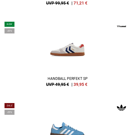
UVP 99,95 €
|
71,21
€
NEW
-20%
HANDBALL PERFEKT SP
UVP 49,95 €
|
39,95
€
SALE
-25%