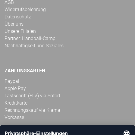
AGB
Widerrufsbelehrung
Datenschutz
Über uns
Unsere Filialen
Partner: Handball-Camp
Nachhaltigkeit und Soziales
ZAHLUNGSARTEN
Paypal
Apple Pay
Lastschrift (ELV) via Sofort
Kreditkarte
Rechnungskauf via Klarna
Vorkasse