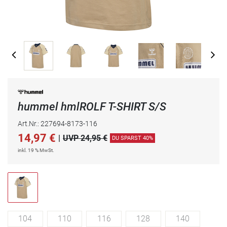
hummel hmlROLF T-SHIRT S/S
Art.Nr.: 227694-8173-116
14,97
€
|
UVP 24,95 €
DU SPARST 40%
inkl. 19 % MwSt.
104
110
116
128
140