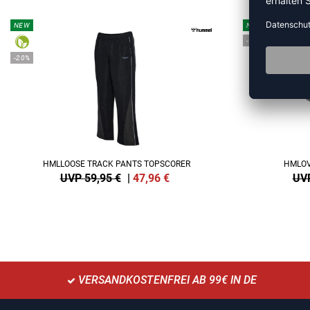
NEW
NEW
-15%
-20%
HMLLOOSE TRACK PANTS TOPSCORER
HMLOV
UVP 59,95 €
|
47,96
€
UVP
VERSANDKOSTENFREI AB 99€ IN DE