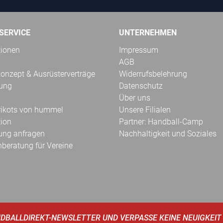
SERVICE
UNTERNEHMEN
tionen
Impressum
AGB
onzept & Ausrüsterverträge
Widerrufsbelehrung
kung
Datenschutz
Über uns
Trikots von hummel
Unsere Filialen
tion
Partner: Handball-Camp
ung anfragen
Nachhaltigkeit und Soziales
hberatung für Vereine
DBALLDIREKT-NEWSLETTER UND VERPASSE KEINE NEUIGKEIT