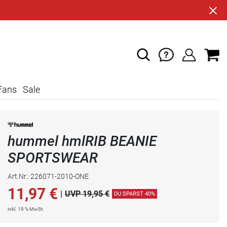
Fans
Sale
hummel hmlRIB BEANIE
SPORTSWEAR
Art.Nr.: 226071-2010-ONE
11,97
€
|
UVP 19,95 €
DU SPARST 40%
inkl. 19 % MwSt.