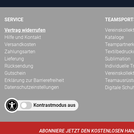
SERVICE
TEAMSPORT
Vertrag widerrufen
Vereinskollek
Hilfe und Kontakt
Kataloge
Versandkosten
Teampartnerk
Zahlungsarten
Textilbedruc
Lieferung
Sublimation
Rücksendung
Individuelle 
Gutschein
Vereinskollek
Erklärung zur Barrierefreiheit
Teamausrüst
Datenschutzeinstellungen
Digitale Schu
Kontrastmodus aus
ABONNIERE JETZT DEN KOSTENLOSEN HAN