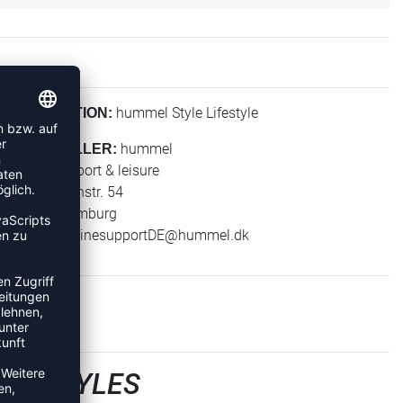
hummel Style Lifestyle
KOLLEKTION:
hummel
HERSTELLER:
hummel sport & leisure
Leverkusenstr. 54
22761 Hamburg
E-Mail:
onlinesupportDE@hummel.dk
RT STYLES