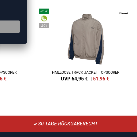
NEW
-20%
OPSCORER
HMLLOOSE TRACK JACKET TOPSCORER
6
€
UVP 64,95 €
|
51,96
€
30 TAGE RÜCKGABERECHT