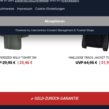
NEW
-20%
ERSIZED WILLY T-SHIRT SW
HMLLOOSE TRACK JACKET T
 29,95 €
|
25,46
€
UVP 64,95 €
|
51,9
GELD-ZURÜCK-GARANTIE