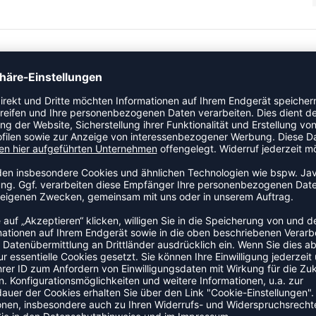
 kältere Tage. Sie besteht aus warmem Rippstoff und
ZULETZT ANGESEHEN
 DER KATEGORIE HUMMEL SPO