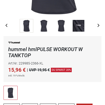
hummel hmlPULSE WORKOUT W
TANKTOP
Art.Nr.: 229985-2366-XL
15,96
€
|
UVP 19,95 €
DU SPARST 20%
inkl. 19 % MwSt.