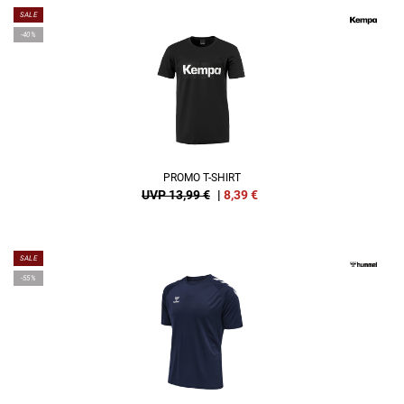
SALE
-40%
PROMO T-SHIRT
UVP 13,99 €
|
8,39
€
SALE
-55%