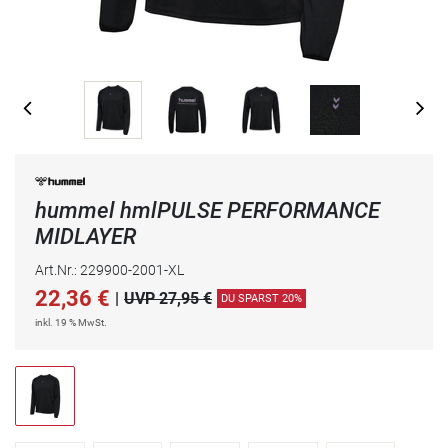
hummel hmlPULSE PERFORMANCE
MIDLAYER
Art.Nr.: 229900-2001-XL
22,36
€
|
UVP 27,95 €
DU SPARST 20%
inkl. 19 % MwSt.