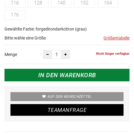
116
128
140
152
164
176
Gewählte Farbe: forgedirondarkcitron (grau)
Bitte wähle eine Größe
Größentabelle
Nicht länger verfügbar
Menge
IN DEN WARENKORB
AUF DEN WUNSCHZETTEL
TEAMANFRAGE