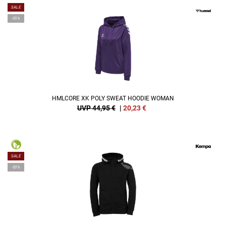
SALE
-55%
HMLCORE XK POLY SWEAT HOODIE WOMAN
UVP 44,95 €
|
20,23
€
SALE
-50%