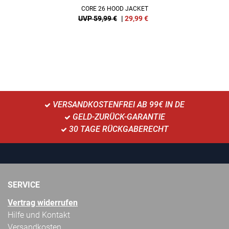
CORE 26 HOOD JACKET
UVP 59,99 €
|
29,99
€
VERSANDKOSTENFREI AB 99€ IN DE
GELD-ZURÜCK-GARANTIE
30 TAGE RÜCKGABERECHT
SERVICE
Vertrag widerrufen
Hilfe und Kontakt
Versandkosten