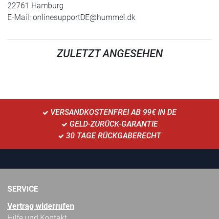
22761 Hamburg
E-Mail:
onlinesupportDE@hummel.dk
ZULETZT ANGESEHEN
VERSANDKOSTENFREI AB 99€ IN DE
GELD-ZURÜCK-GARANTIE
30 TAGE RÜCKGABERECHT
SERVICE
Vertrag widerrufen
Hilfe und Kontakt