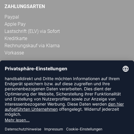
ZAHLUNGSARTEN
Paypal
Apple Pay
Lastschrift (ELV) via Sofort
Kreditkarte
Rechnungskauf via Klarna
Vorkasse
ABONNIERE JETZT DEN KOSTENLOSEN
HANDBALLDIREKT-NEWSLETTER UND VERPASSE KEINE
NEUIGKEIT ODER AKTION MEHR.
JETZT ANMELDEN
FOLLOW US