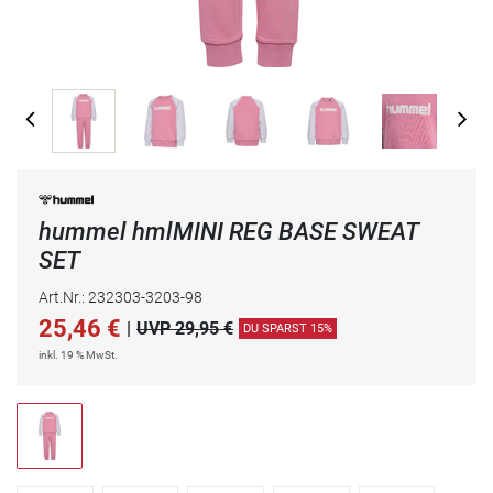
hummel hmlMINI REG BASE SWEAT
SET
Art.Nr.: 232303-3203-98
25,46
€
|
UVP 29,95 €
DU SPARST 15%
inkl. 19 % MwSt.