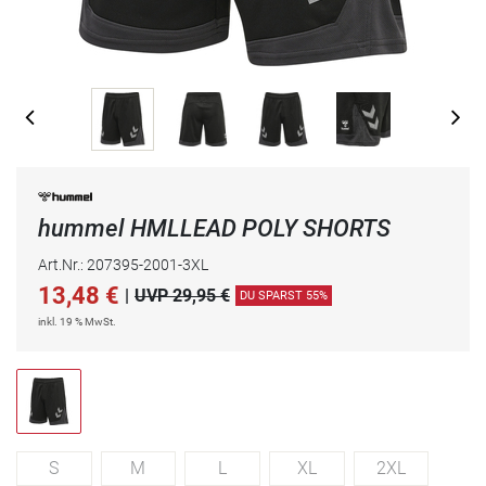
hummel HMLLEAD POLY SHORTS
Art.Nr.: 207395-2001-3XL
13,48
€
|
UVP 29,95 €
DU SPARST 55%
inkl. 19 % MwSt.
S
M
L
XL
2XL