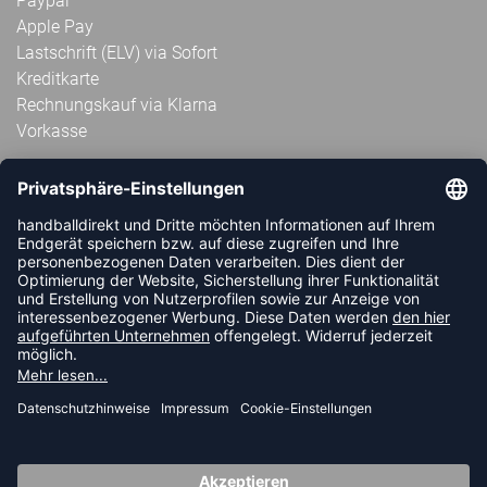
Paypal
Apple Pay
Lastschrift (ELV) via Sofort
Kreditkarte
Rechnungskauf via Klarna
Vorkasse
ABONNIERE JETZT DEN KOSTENLOSEN
HANDBALLDIREKT-NEWSLETTER UND VERPASSE KEINE
NEUIGKEIT ODER AKTION MEHR.
JETZT ANMELDEN
FOLLOW US