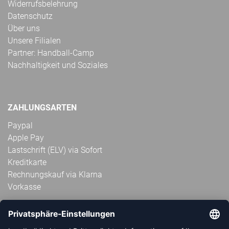
Widerrufsbelehrung
Datenschutz
Über uns
Unsere Filialen
Partner: Handball-Camp
Nachhaltigkeit und Soziales
ZAHLUNGSARTEN
Paypal
Apple Pay
Lastschrift (ELV) via Sofort
Kreditkarte
Rechnungskauf via Klarna
Vorkasse
ABONNIERE JETZT DEN KOSTENLOSEN