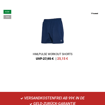
NEW
-10%
HMLPULSE WORKOUT SHORTS
UVP 27,95 €
|
25,15
€
VERSANDKOSTENFREI AB 99€ IN DE
GELD-ZURÜCK-GARANTIE