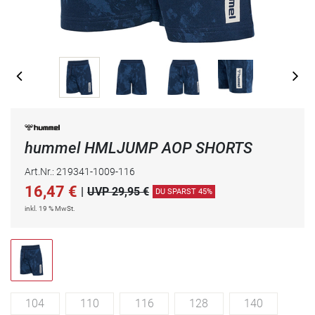
hummel HMLJUMP AOP SHORTS
Art.Nr.: 219341-1009-116
16,47
€
|
UVP 29,95 €
DU SPARST 45%
inkl. 19 % MwSt.
104
110
116
128
140