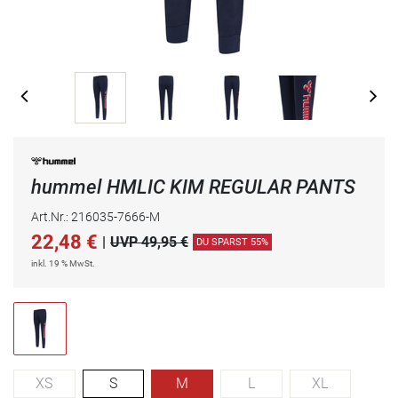
hummel HMLIC KIM REGULAR PANTS
Art.Nr.: 216035-7666-M
22,48
€
|
UVP 49,95 €
DU SPARST 55%
inkl. 19 % MwSt.
XS
S
M
L
XL