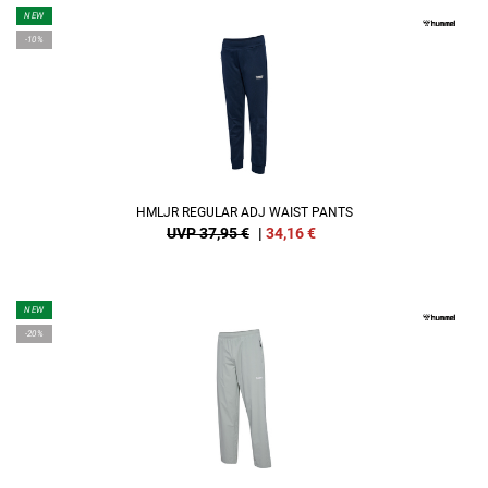
NEW
-10%
HMLJR REGULAR ADJ WAIST PANTS
UVP 37,95 €
|
34,16
€
NEW
-20%