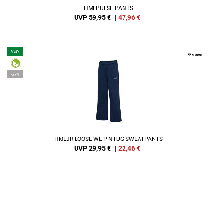
HMLPULSE PANTS
UVP 59,95 €
|
47,96
€
NEW
-25%
HMLJR LOOSE WL PINTUG SWEATPANTS
UVP 29,95 €
|
22,46
€