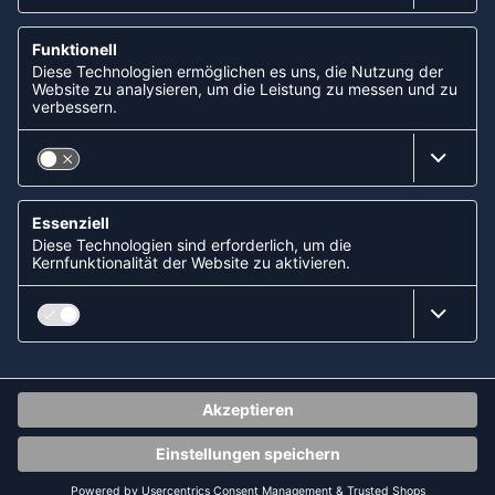
Lastschrift (ELV) via Sofort
Kreditkarte
Rechnungskauf via Klarna
Vorkasse
ABONNIERE JETZT DEN KOSTENLOSEN
HANDBALLDIREKT-NEWSLETTER UND VERPASSE KEINE
NEUIGKEIT ODER AKTION MEHR.
JETZT ANMELDEN
FOLLOW US
© 2026 Ballsportdirekt.de GmbH und Co. KG