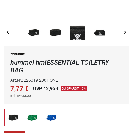
hummel hmlESSENTIAL TOILETRY
BAG
Art.Nr.: 226319-2001-ONE
7,77
€
|
UVP 12,95 €
DU SPARST 40%
inkl. 19 % MwSt.