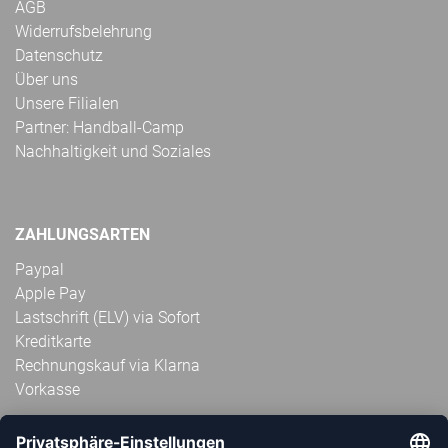
AGB
Widerrufsbelehrung
Datenschutz
Über uns
Unsere Filialen
Partner: Handball-Camp
Nachhaltigkeit und Soziales
ZAHLUNGSARTEN
Paypal
Apple Pay
Lastschrift (ELV) via Sofort
Kreditkarte
Rechnungskauf via Klarna
Vorkasse