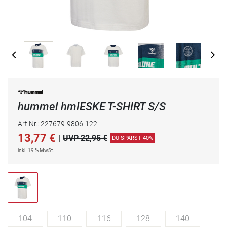
hummel hmlESKE T-SHIRT S/S
Art.Nr.: 227679-9806-122
13,77
€
|
UVP 22,95 €
DU SPARST 40%
inkl. 19 % MwSt.
104
110
116
128
140