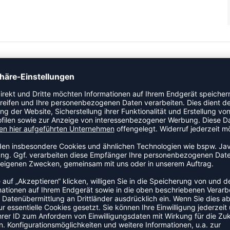
 als auch für legere Freizeit konzipiert, sodass du jederzeit
les vorbereitet: Dieses hummel® T-Shirt hat Raglanärmel für
Grafik auf der Rückseite.
ZULETZT ANGESEHEN