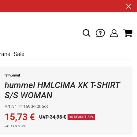
Fans
Sale
hummel HMLCIMA XK T-SHIRT
S/S WOMAN
Art.Nr.: 211590-2006-S
15,73
€
|
UVP 34,95 €
DU SPARST 55%
inkl. 19 % MwSt.