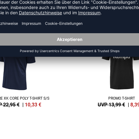
HR AUS DER KATEGORIE T-SHI
SALE
-40%
 XK CORE POLY T-SHIRT S/S
PROMO T-SHIRT
 22,95 €
|
10,33
€
UVP 13,99 €
|
8,3