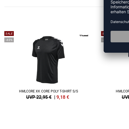
ME
SALE
SALE
-60%
-55%
HMLCORE XK CORE POLY T-SHIRT S/S
HMLCORE
UVP 22,95 €
|
9,18
€
UVP