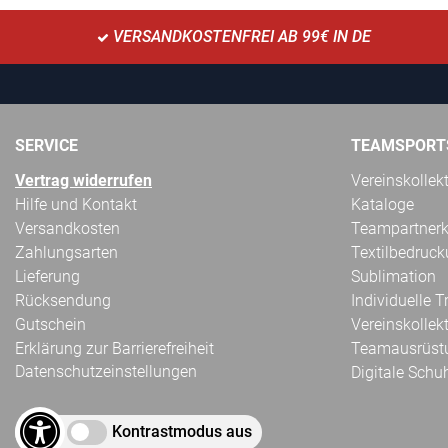
VERSANDKOSTENFREI AB 99€ IN DE
SERVICE
TEAMSPORT
Vertrag widerrufen
Vereinskollek
Hilfe und Kontakt
Kataloge
Versandkosten
Teampartnerk
Zahlungsarten
Textilbedruc
Lieferung
Sublimation
Rücksendung
Individuelle 
Gutschein
Vereinskollek
Erklärung zur Barrierefreiheit
Teamausrüst
Datenschutzeinstellungen
Digitale Schu
Kontrastmodus aus