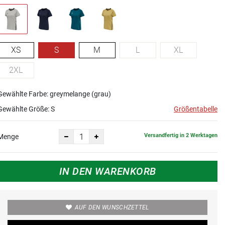
XS
S
M
L
XL
2XL
Gewählte Farbe: greymelange (grau)
Gewählte Größe:
S
Größentabelle
Versandfertig in 2 Werktagen
Menge
IN DEN WARENKORB
AUF DEN WUNSCHZETTEL