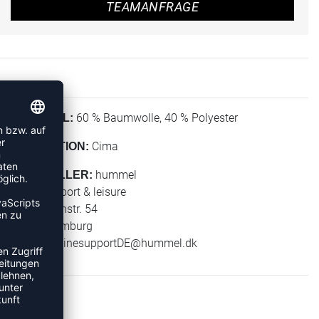
TEAMANFRAGE
60 % Baumwolle, 40 % Polyester
MATERIAL:
Cima
KOLLEKTION:
hummel
HERSTELLER:
hummel sport & leisure
Leverkusenstr. 54
22761 Hamburg
E-Mail:
onlinesupportDE@hummel.dk