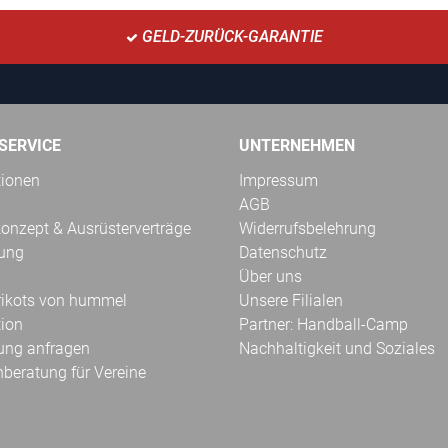
GELD-ZURÜCK-GARANTIE
SERVICE
UNTERNEHMEN
tionen
Impressum
AGB
onzept & Ausrüsterverträge
Widerrufsbelehrung
kung
Datenschutz
Über uns
Trikots von hummel
Unsere Filialen
tion
Partner: Handball-Camp
ung anfragen
Nachhaltigkeit und Soziales
hberatung für Vereine