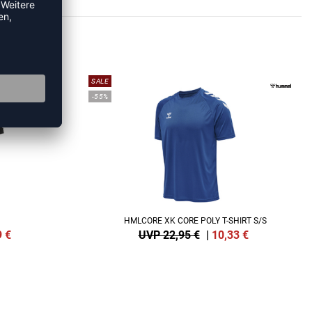
RTS
SALE
-55%
HMLCORE XK CORE POLY T-SHIRT S/S
9
€
UVP 22,95 €
|
10,33
€