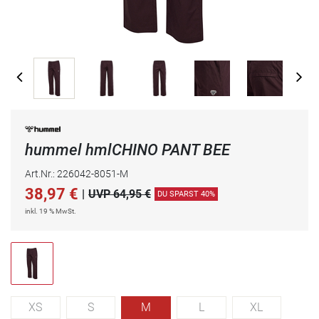
hummel hmlCHINO PANT BEE
Art.Nr.: 226042-8051-M
38,97
€
|
UVP 64,95 €
DU SPARST 40%
inkl. 19 % MwSt.
XS
S
M
L
XL