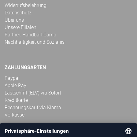
Widerrufsbelehrung
Datenschutz
Über uns
Unsere Filialen
Partner: Handball-Camp
Nachhaltigkeit und Soziales
ZAHLUNGSARTEN
Paypal
Apple Pay
Lastschrift (ELV) via Sofort
Kreditkarte
Rechnungskauf via Klarna
Vorkasse
ABONNIERE JETZT DEN KOSTENLOSEN