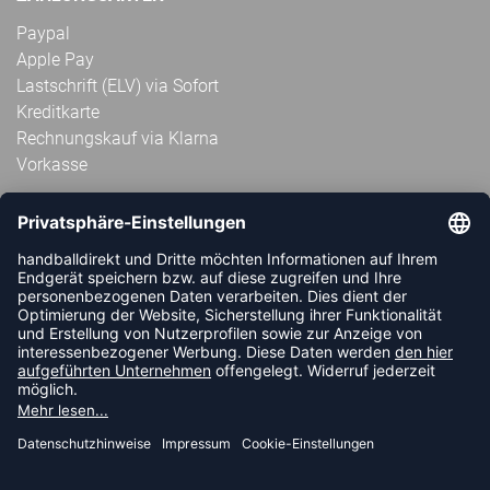
Paypal
Apple Pay
Lastschrift (ELV) via Sofort
Kreditkarte
Rechnungskauf via Klarna
Vorkasse
ABONNIERE JETZT DEN KOSTENLOSEN
HANDBALLDIREKT-NEWSLETTER UND VERPASSE KEINE
NEUIGKEIT ODER AKTION MEHR.
JETZT ANMELDEN
FOLLOW US