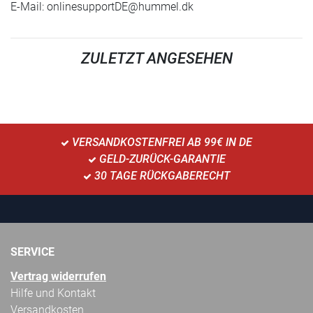
E-Mail:
onlinesupportDE@hummel.dk
ZULETZT ANGESEHEN
VERSANDKOSTENFREI AB 99€ IN DE
GELD-ZURÜCK-GARANTIE
30 TAGE RÜCKGABERECHT
SERVICE
Vertrag widerrufen
Hilfe und Kontakt
Versandkosten