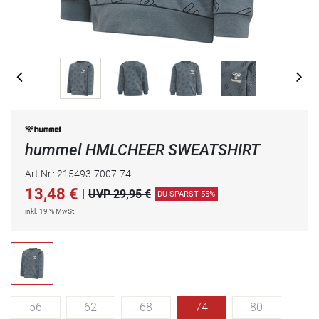
hummel HMLCHEER SWEATSHIRT
Art.Nr.: 215493-7007-74
13,48
€
|
UVP 29,95 €
DU SPARST 55%
inkl. 19 % MwSt.
56
62
68
74
80