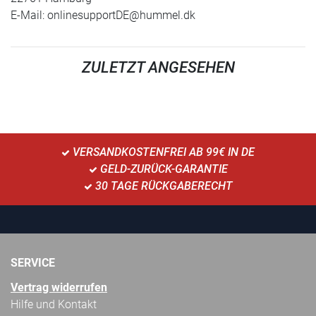
E-Mail:
onlinesupportDE@hummel.dk
ZULETZT ANGESEHEN
VERSANDKOSTENFREI AB 99€ IN DE
GELD-ZURÜCK-GARANTIE
30 TAGE RÜCKGABERECHT
SERVICE
Vertrag widerrufen
Hilfe und Kontakt