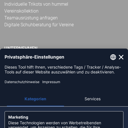
Individuelle Trikots von hummel
Vereinskollektion
Teamausrüstung anfragen
Digitale Schuhberatung für Vereine
UNTERNEHMEN
Impressum
AGB
Widerrufsbelehrung
Datenschutz
Über uns
Unsere Filialen
Partner: Handball-Camp
Nachhaltigkeit und Soziales