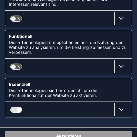
ZAHLUNGSARTEN
Paypal
Apple Pay
Lastschrift (ELV) via Sofort
Kreditkarte
Rechnungskauf via Klarna
Vorkasse
ABONNIERE JETZT DEN KOSTENLOSEN
HANDBALLDIREKT-NEWSLETTER UND VERPASSE KEINE
NEUIGKEIT ODER AKTION MEHR.
JETZT ANMELDEN
FOLLOW US