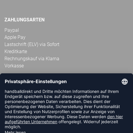
ZAHLUNGSARTEN
Paypal
Apple Pay
Lastschrift (ELV) via Sofort
Kreditkarte
Rechnungskauf via Klarna
Vorkasse
ABONNIERE JETZT DEN KOSTENLOSEN
HANDBALLDIREKT-NEWSLETTER UND VERPASSE KEINE
NEUIGKEIT ODER AKTION MEHR.
JETZT ANMELDEN
FOLLOW US