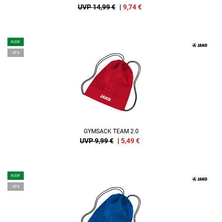
UVP 14,99 €
|
9,74
€
NEW
-45%
GYMSACK TEAM 2.0
UVP 9,99 €
|
5,49
€
NEW
-45%