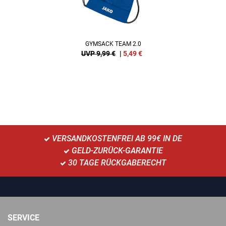
GYMSACK TEAM 2.0
UVP 9,99 €
|
5,49
€
VERSANDKOSTENFREI AB 99€ IN DE
GELD-ZURÜCK-GARANTIE
30 TAGE RÜCKGABERECHT
SERVICE