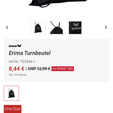
Erima Turnbeutel
Art.Nr.: 723354-1
8,44
€
|
UVP 12,99 €
DU SPARST 35%
inkl. 19 % MwSt.
One Size