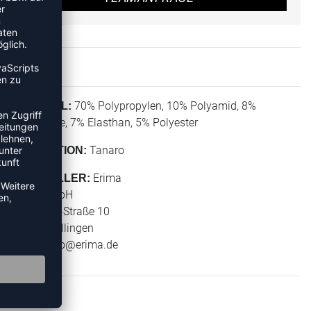
70% Polypropylen, 10% Polyamid, 8%
MATERIAL:
Baumwolle, 7% Elasthan, 5% Polyester
Tanaro
KOLLEKTION:
Erima
HERSTELLER:
Erima GmbH
Carl-Zeiss-Straße 10
72793 Pfullingen
E-Mail:
info@erima.de