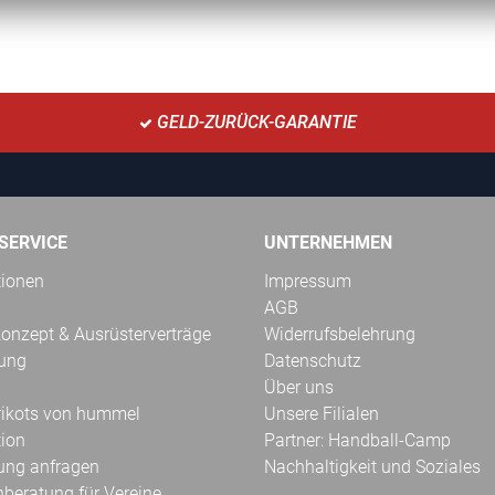
GELD-ZURÜCK-GARANTIE
SERVICE
UNTERNEHMEN
tionen
Impressum
AGB
onzept & Ausrüsterverträge
Widerrufsbelehrung
kung
Datenschutz
Über uns
Trikots von hummel
Unsere Filialen
tion
Partner: Handball-Camp
ung anfragen
Nachhaltigkeit und Soziales
hberatung für Vereine