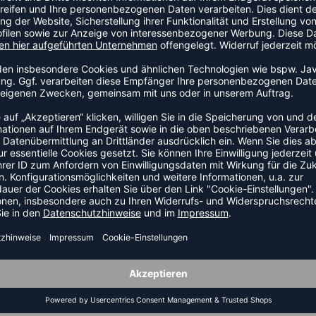
e Stutzen. Sorgt für einen guten Sitz im Schuh und
Das Modell ist Teil der Tanaro-Kollektion von Erima.
le, 7% Elasthan, 5% Polyester
ZULETZT ANGESEHEN