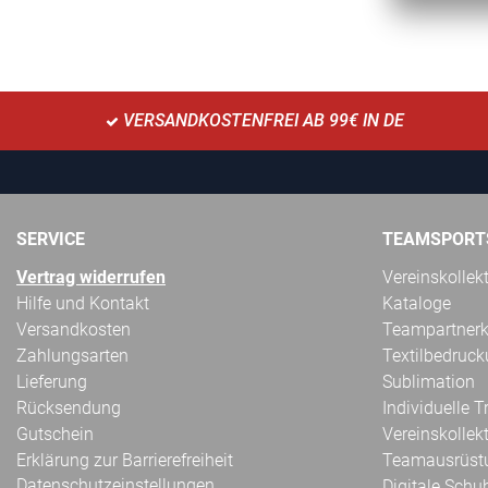
VERSANDKOSTENFREI AB 99€ IN DE
SERVICE
TEAMSPORT
Vertrag widerrufen
Vereinskollek
Hilfe und Kontakt
Kataloge
Versandkosten
Teampartnerk
Zahlungsarten
Textilbedruc
Lieferung
Sublimation
Rücksendung
Individuelle 
Gutschein
Vereinskollek
Erklärung zur Barrierefreiheit
Teamausrüst
Datenschutzeinstellungen
Digitale Schu