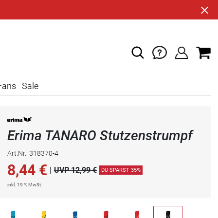
Fans
Sale
Erima TANARO Stutzenstrumpf
Art.Nr.: 318370-4
8,44
€
|
UVP 12,99 €
DU SPARST 35%
inkl. 19 % MwSt.