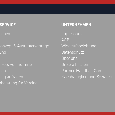
SERVICE
UNTERNEHMEN
tionen
Impressum
AGB
onzept & Ausrüsterverträge
Widerrufsbelehrung
kung
Datenschutz
Über uns
Trikots von hummel
Unsere Filialen
tion
Partner: Handball-Camp
ung anfragen
Nachhaltigkeit und Soziales
hberatung für Vereine