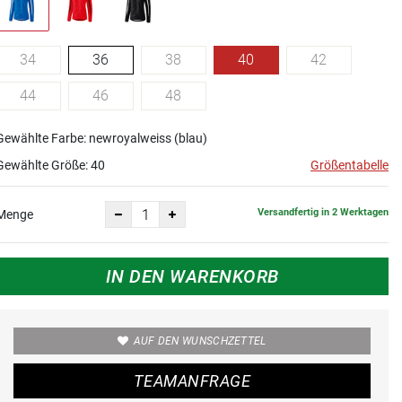
34
36
38
40
42
44
46
48
Gewählte Farbe: newroyalweiss (blau)
Gewählte Größe:
40
Größentabelle
Versandfertig in 2 Werktagen
Menge
IN DEN WARENKORB
AUF DEN WUNSCHZETTEL
TEAMANFRAGE