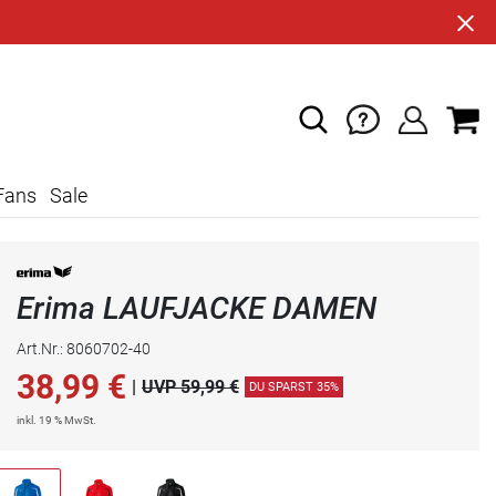
Fans
Sale
Erima LAUFJACKE DAMEN
Art.Nr.: 8060702-40
38,99
€
|
UVP 59,99 €
DU SPARST 35%
inkl. 19 % MwSt.