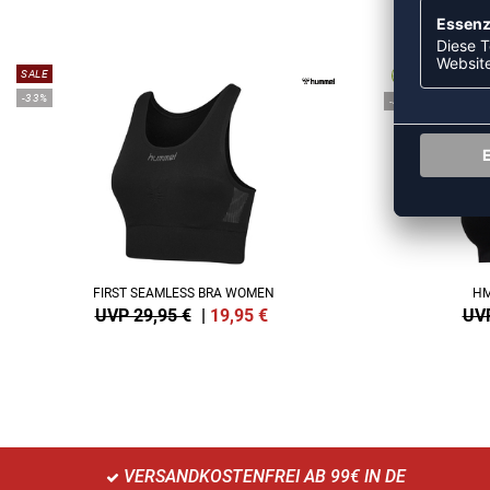
ME
SALE
-33%
-40%
FIRST SEAMLESS BRA WOMEN
HM
UVP 29,95 €
|
19,95
€
UVP
VERSANDKOSTENFREI AB 99€ IN DE