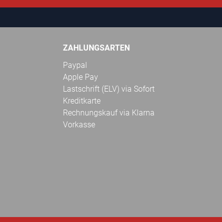
ZAHLUNGSARTEN
Paypal
Apple Pay
Lastschrift (ELV) via Sofort
Kreditkarte
Rechnungskauf via Klarna
Vorkasse