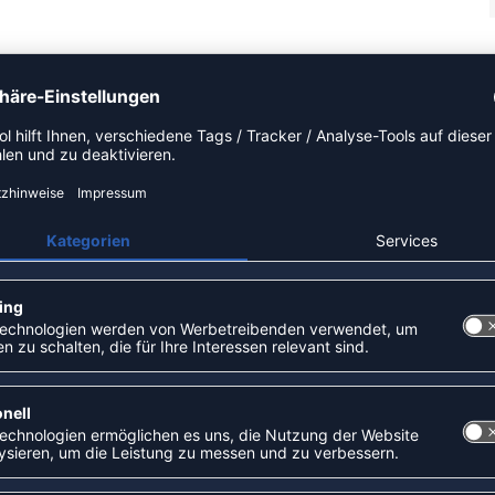
ragen aus weichem Funktionsmaterial seitliche Mesheinsätze
ntilationseinsätze am Rücken wind- und wasserabweisend
ZULETZT ANGESEHEN