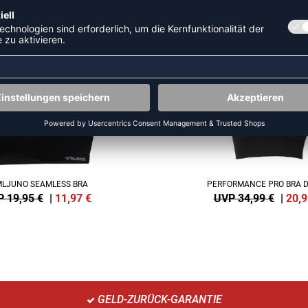
HR AUS DER KATEGORIE RUNN
SALE
-40%
LJUNO SEAMLESS BRA
PERFORMANCE PRO BRA 
 19,95 €
|
11,97
€
UVP 34,99 €
|
20,9
GELD-ZURÜCK-GARANTIE