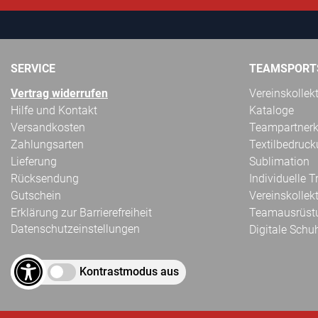
SERVICE
TEAMSPORT
Vertrag widerrufen
Vereinskollek
Hilfe und Kontakt
Kataloge
Versandkosten
Teampartnerk
Zahlungsarten
Textilbedruc
Lieferung
Sublimation
Rücksendung
Individuelle 
Gutschein
Vereinskollek
Erklärung zur Barrierefreiheit
Teamausrüst
Datenschutzeinstellungen
Digitale Schu
Kontrastmodus aus