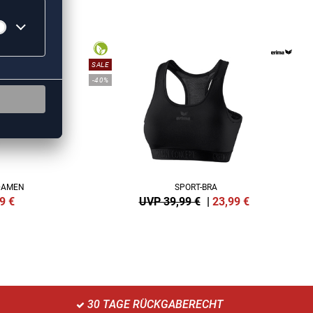
ING
SALE
-40%
DAMEN
SPORT-BRA
9
€
UVP 39,99 €
|
23,99
€
30 TAGE RÜCKGABERECHT