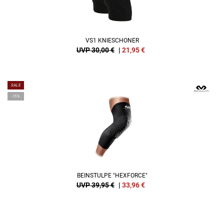
VS1 KNIESCHONER
UVP 30,00 €
|
21,95
€
SALE
-15%
BEINSTULPE "HEXFORCE"
UVP 39,95 €
|
33,96
€