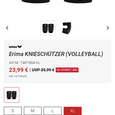
Erima KNIESCHÜTZER (VOLLEYBALL)
Art.Nr.: 7401904-XL
23,99
€
|
UVP 39,99 €
DU SPARST 40%
inkl. 19 % MwSt.
S
M
L
XL