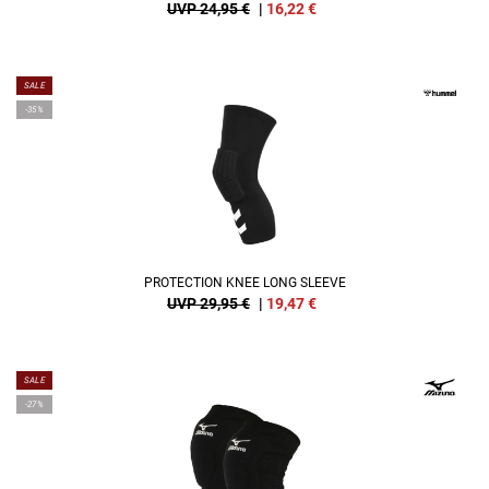
UVP 24,95 €
|
16,22
€
SALE
-35%
PROTECTION KNEE LONG SLEEVE
UVP 29,95 €
|
19,47
€
SALE
-27%