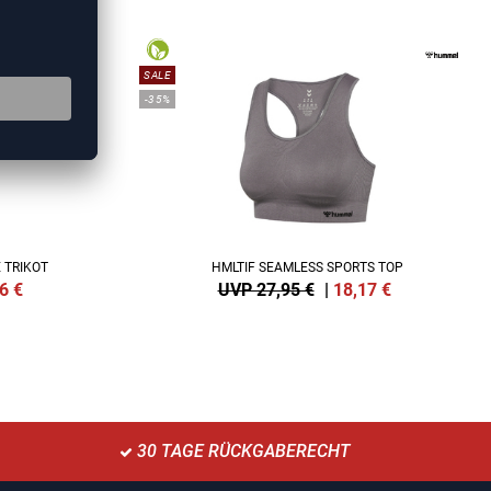
SALE
-35%
 TRIKOT
HMLTIF SEAMLESS SPORTS TOP
6
€
UVP 27,95 €
|
18,17
€
30 TAGE RÜCKGABERECHT