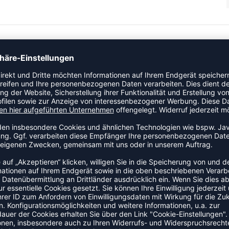
ampf. schnell trocknendes Funktionsmaterial sehr gute
ZULETZT ANGESEHEN
ER KATEGORIE BEACHHANDBAL