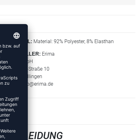
Material: 92% Polyester, 8% Elasthan
MATERIAL:
Erima
HERSTELLER:
Erima GmbH
Carl-Zeiss-Straße 10
72793 Pfullingen
E-Mail:
info@erima.de
LBEKLEIDUNG