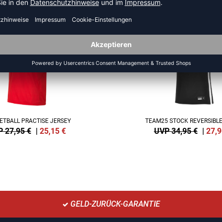
NEW
-20%
ETBALL PRACTISE JERSEY
TEAM25 STOCK REVERSIBLE
 27,95 €
|
25,15
€
UVP 34,95 €
|
27,9
GELD-ZURÜCK-GARANTIE