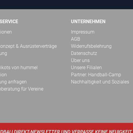
SERVICE
UNTERNEHMEN
tionen
Impressum
AGB
onzept & Ausrüsterverträge
Widerrufsbelehrung
kung
Datenschutz
Über uns
Trikots von hummel
Unsere Filialen
tion
Partner: Handball-Camp
ung anfragen
Nachhaltigkeit und Soziales
hberatung für Vereine
DBALLDIREKT-NEWSLETTER UND VERPASSE KEINE NEUIGKEIT