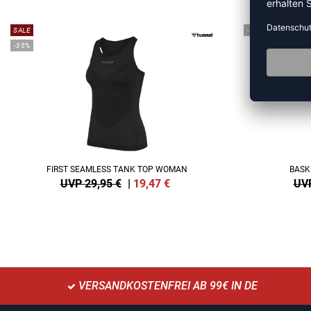
SALE
-10%
-35%
FIRST SEAMLESS TANK TOP WOMAN
BASK
UVP 29,95 €
|
19,47
€
UVP
VERSANDKOSTENFREI AB 99€ IN DE