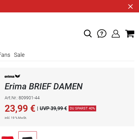
Fans
Sale
Erima BRIEF DAMEN
Art.Nr.: 809901-44
23,99
€
|
UVP 39,99 €
DU SPARST 40%
inkl. 19 % MwSt.