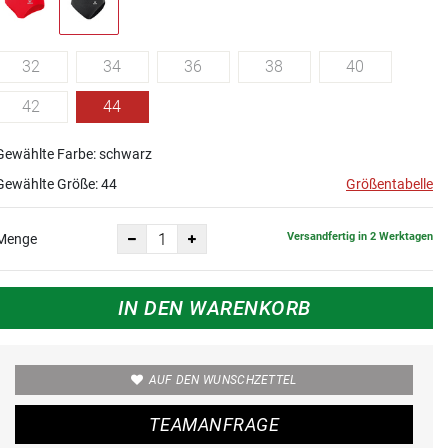
32
34
36
38
40
42
44
Gewählte Farbe: schwarz
Gewählte Größe:
44
Größentabelle
Versandfertig in 2 Werktagen
Menge
IN DEN WARENKORB
AUF DEN WUNSCHZETTEL
TEAMANFRAGE