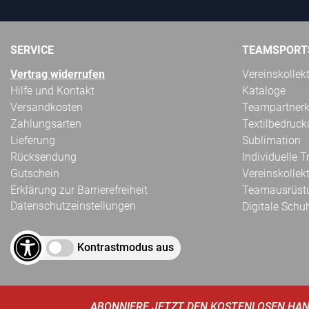
SERVICE
TEAMSPORT
Vertrag widerrufen
Vereinskollek
Hilfe und Kontakt
Kataloge
Versandkosten
Teampartnerk
Zahlungsarten
Textilbedruc
Lieferung
Sublimation
Rücksendung
Individuelle 
Gutschein
Vereinskollek
Erklärung zur Barrierefreiheit
Teamausrüst
Datenschutzeinstellungen
Digitale Schu
Kontrastmodus aus
ABONNIERE JETZT DEN KOSTENLOSEN HAN