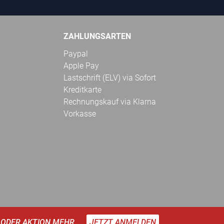
ZAHLUNGSARTEN
Paypal
Apple Pay
Lastschrift (ELV) via Sofort
Kreditkarte
Rechnungskauf via Klarna
Vorkasse
 ODER AKTION MEHR.
JETZT ANMELDEN