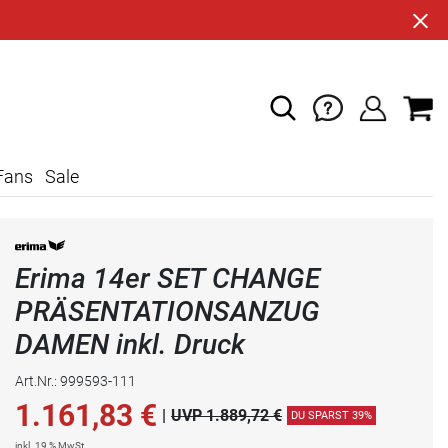
Fans
Sale
Erima 14er SET CHANGE
PRÄSENTATIONSANZUG
DAMEN inkl. Druck
Art.Nr.: 999593-111
1.161,83
€
|
UVP 1.889,72 €
DU SPARST 39%
inkl. 19 % MwSt.