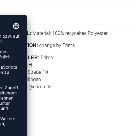
Material: 100% recyceltes Polyester
MATERIAL:
change by Erima
KOLLEKTION:
Erima
HERSTELLER:
Erima GmbH
Carl-Zeiss-Straße 10
72793 Pfullingen
E-Mail:
info@erima.de