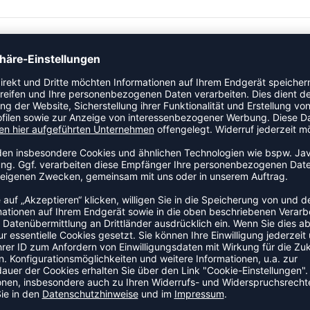
gte Bedruckung.
öße und Farbe zusammenstellen – hier handelt es sich nur um
amausrüstung:
amanfrageformular
gebot bei dir