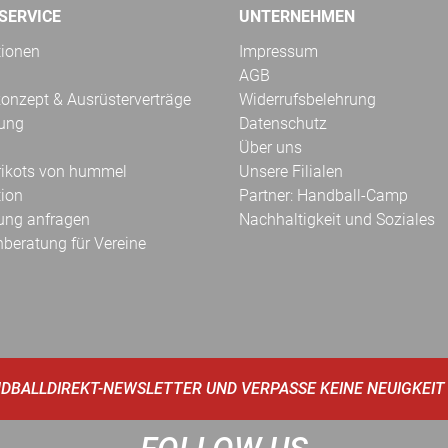
SERVICE
UNTERNEHMEN
tionen
Impressum
AGB
onzept & Ausrüsterverträge
Widerrufsbelehrung
kung
Datenschutz
Über uns
Trikots von hummel
Unsere Filialen
tion
Partner: Handball-Camp
ung anfragen
Nachhaltigkeit und Soziales
hberatung für Vereine
DBALLDIREKT-NEWSLETTER UND VERPASSE KEINE NEUIGKEIT