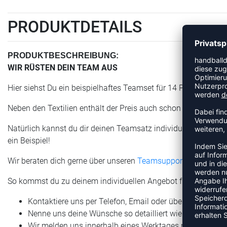
PRODUKTDETAILS
PRODUKTBESCHREIBUNG:
WIR RÜSTEN DEIN TEAM AUS
Hier siehst Du ein beispielhaftes Teamset für 14 Personen.
Neben den Textilien enthält der Preis auch schon die angezei
Natürlich kannst du dir deinen Teamsatz individuell nach Gr
ein Beispiel!
Wir beraten dich gerne über unseren
Teamsupport
.
So kommst du zu deinem individuellen Angebot für deine Te
Kontaktiere uns per Telefon, Email oder über unser Te
Nenne uns deine Wünsche so detailliert wie möglich
Wir melden uns innerhalb eines Werktages mit einem An