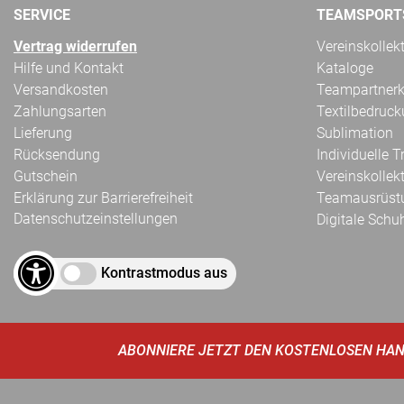
SERVICE
TEAMSPORT
Vertrag widerrufen
Vereinskollek
Hilfe und Kontakt
Kataloge
Versandkosten
Teampartnerk
Zahlungsarten
Textilbedruc
Lieferung
Sublimation
Rücksendung
Individuelle 
Gutschein
Vereinskollek
Erklärung zur Barrierefreiheit
Teamausrüst
Datenschutzeinstellungen
Digitale Schu
Kontrastmodus aus
ABONNIERE JETZT DEN KOSTENLOSEN HAN