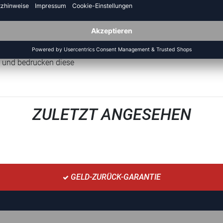
arf kostenlose Muster zur Größenfindung zu
alles ist möglich (Druck, Sublimation, Stick, Laser...)
e und bedrucken diese
ZULETZT ANGESEHEN
GELD-ZURÜCK-GARANTIE