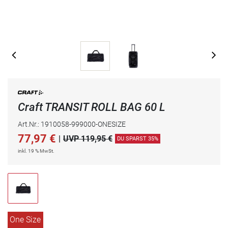
Craft TRANSIT ROLL BAG 60 L
Art.Nr.: 1910058-999000-ONESIZE
77,97
€
|
UVP 119,95 €
DU SPARST 35%
inkl. 19 % MwSt.
One Size