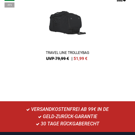
-35%
TRAVEL LINE TROLLEYBAG
UVP 79,99 €
|
51,99
€
VERSANDKOSTENFREI AB 99€ IN DE
GELD-ZURÜCK-GARANTIE
30 TAGE RÜCKGABERECHT