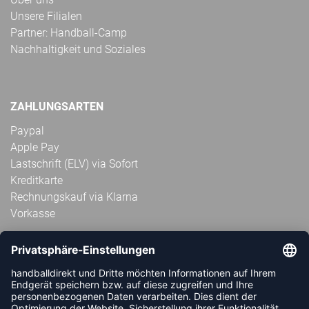
Unsere Filialen
Partner: Handball-Camp
Nachhaltigkeit und Soziales
ZAHLUNGSARTEN
Paypal
Apple Pay
Lastschrift (ELV) via Sofort
Kreditkarte
Rechnungskauf via Klarna
Vorkasse
ABONNIERE JETZT DEN KOSTENLOSEN
HANDBALLDIREKT-NEWSLETTER UND VERPASSE KEINE
NEUIGKEIT ODER AKTION MEHR.