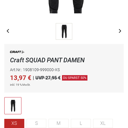
Craft SQUAD PANT DAMEN
Art.Nr.: 1908109-999000-XS
13,97
€
|
UVP 27,95 €
DU SPARST 50%
inkl. 19 % MwSt.
XS
S
M
L
XL