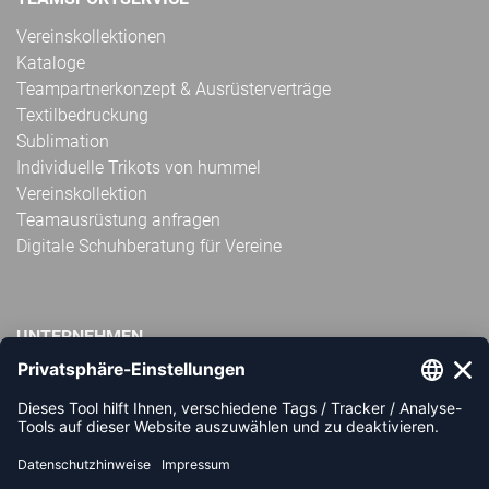
Vereinskollektionen
Kataloge
Teampartnerkonzept & Ausrüsterverträge
Textilbedruckung
Sublimation
Individuelle Trikots von hummel
Vereinskollektion
Teamausrüstung anfragen
Digitale Schuhberatung für Vereine
UNTERNEHMEN
Impressum
AGB
Widerrufsbelehrung
Datenschutz
Über uns