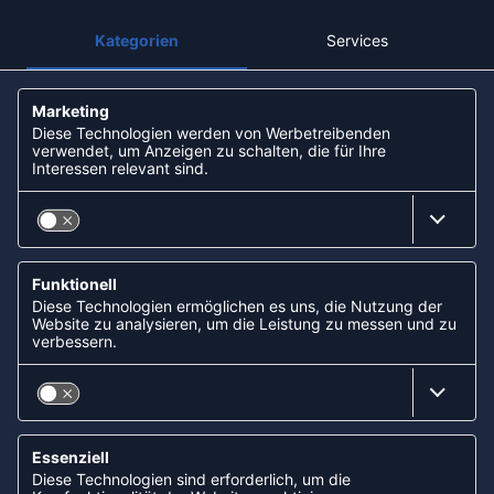
Unsere Filialen
Partner: Handball-Camp
Nachhaltigkeit und Soziales
ZAHLUNGSARTEN
Paypal
Apple Pay
Lastschrift (ELV) via Sofort
Kreditkarte
Rechnungskauf via Klarna
Vorkasse
ABONNIERE JETZT DEN KOSTENLOSEN
HANDBALLDIREKT-NEWSLETTER UND VERPASSE KEINE
NEUIGKEIT ODER AKTION MEHR.