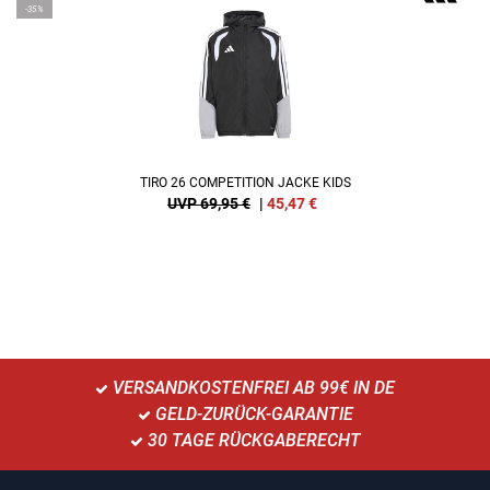
-35%
TIRO 26 COMPETITION JACKE KIDS
UVP 69,95 €
|
45,47
€
VERSANDKOSTENFREI AB 99€ IN DE
GELD-ZURÜCK-GARANTIE
30 TAGE RÜCKGABERECHT