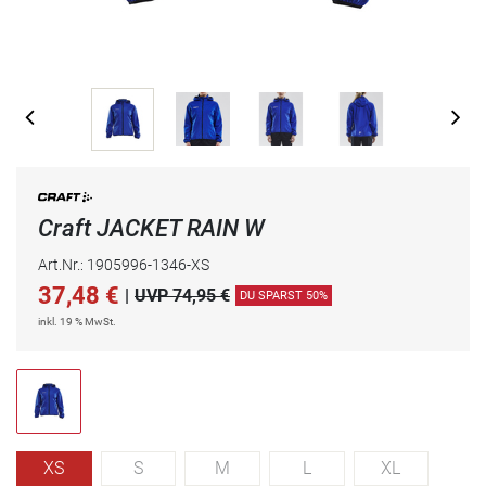
Craft JACKET RAIN W
Art.Nr.: 1905996-1346-XS
37,48
€
|
UVP 74,95 €
DU SPARST 50%
inkl. 19 % MwSt.
XS
S
M
L
XL