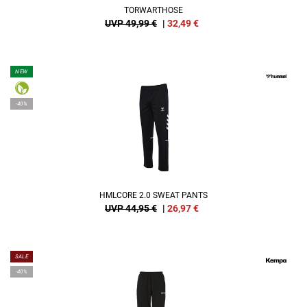
TORWARTHOSE
UVP 49,99 €
|
32,49
€
NEW
-40%
HMLCORE 2.0 SWEAT PANTS
UVP 44,95 €
|
26,97
€
SALE
-40%