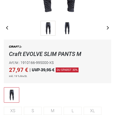
Craft EVOLVE SLIM PANTS M
Art.Nr.: 1910166-995000-XS
27,97
€
|
UVP 39,95 €
DU SPARST 30%
inkl. 19 % MwSt.
XS
S
M
L
XL