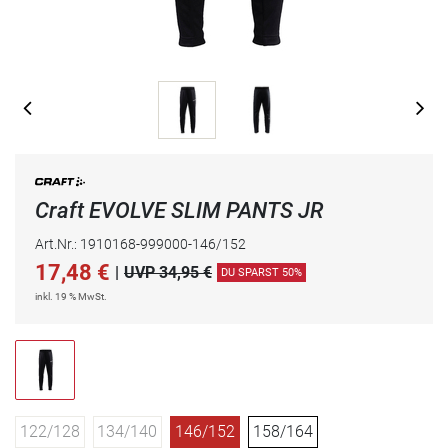
Craft EVOLVE SLIM PANTS JR
Art.Nr.: 1910168-999000-146/152
17,48
€
|
UVP 34,95 €
DU SPARST 50%
inkl. 19 % MwSt.
122/128
134/140
146/152
158/164