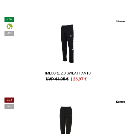
NEW
-40%
HMLCORE 2.0 SWEAT PANTS
UVP 44,95 €
|
26,97
€
SALE
-40%