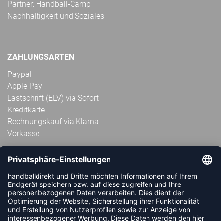
Partner: Handball-Camp
Nachhaltigkeit und Soziales
ZAHLUNGSARTEN
Paypal
Apple Pay
Lastschrift (ELV) via Sofort
Kreditkarte
Rechnungskauf via Klarna
Vorkasse
ABONNIERE JETZT DEN KOSTENLOSEN
HANDBALLDIREKT-NEWSLETTER UND VERPASSE KEINE
NEUIGKEIT ODER AKTION MEHR.
JETZT ANMELDEN