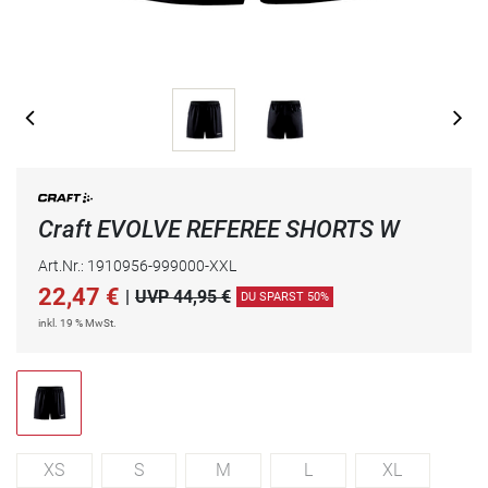
Craft EVOLVE REFEREE SHORTS W
Art.Nr.: 1910956-999000-XXL
22,47
€
|
UVP 44,95 €
DU SPARST 50%
inkl. 19 % MwSt.
XS
S
M
L
XL