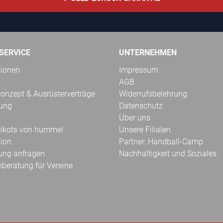
SERVICE
UNTERNEHMEN
tionen
Impressum
AGB
onzept & Ausrüsterverträge
Widerrufsbelehrung
kung
Datenschutz
Über uns
Trikots von hummel
Unsere Filialen
tion
Partner: Handball-Camp
ung anfragen
Nachhaltigkeit und Soziales
hberatung für Vereine