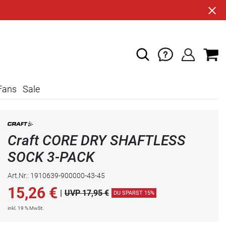
Fans
Sale
Craft CORE DRY SHAFTLESS
SOCK 3-PACK
Art.Nr.: 1910639-900000-43-45
15,26
€
|
UVP 17,95 €
DU SPARST 15%
inkl. 19 % MwSt.