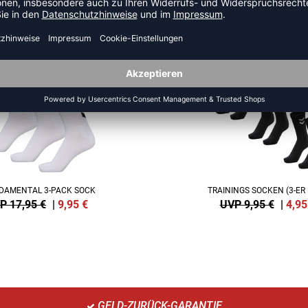
HR AUS DER KATEGORIE SOC
SALE
-50%
DAMENTAL 3-PACK SOCK
TRAININGS SOCKEN (3-ER
P 17,95 €
|
9,95
€
UVP 9,95 €
|
4,95
GELD-ZURÜCK-GARANTIE