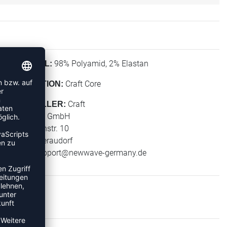
98% Polyamid, 2% Elastan
MATERIAL:
Craft Core
KOLLEKTION:
Craft
HERSTELLER:
New Wave GmbH
Geigelsteinstr. 10
83080 Oberaudorf
E-Mail:
support@newwave-germany.de