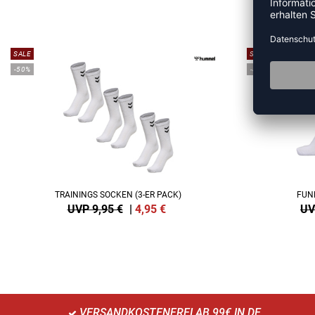
ME
SALE
SALE
-50%
-45%
TRAININGS SOCKEN (3-ER PACK)
FUN
UVP 9,95 €
|
4,95
€
UV
VERSANDKOSTENFREI AB 99€ IN DE