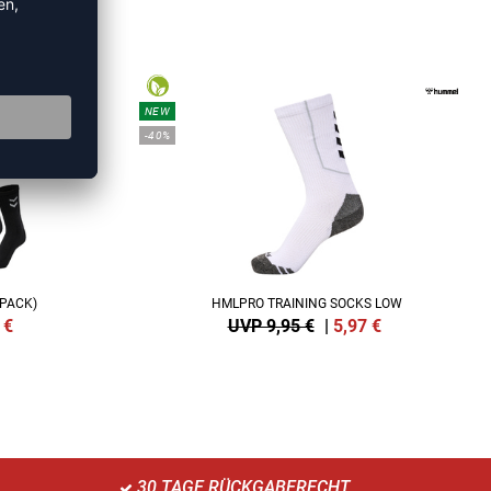
KEN
NEW
-40%
 PACK)
HMLPRO TRAINING SOCKS LOW
€
UVP 9,95 €
|
5,97
€
30 TAGE RÜCKGABERECHT