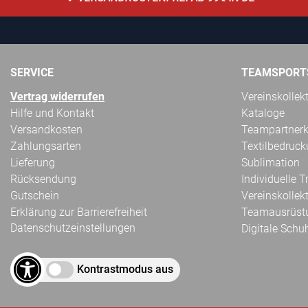
SERVICE
TEAMSPORT
Vertrag widerrufen
Vereinskollek
Hilfe und Kontakt
Kataloge
Versandkosten
Teampartnerk
Zahlungsarten
Textilbedruc
Lieferung
Sublimation
Rücksendung
Individuelle 
Gutschein
Vereinskollek
Erklärung zur Barrierefreiheit
Teamausrüst
Datenschutzeinstellungen
Digitale Schu
Kontrastmodus aus