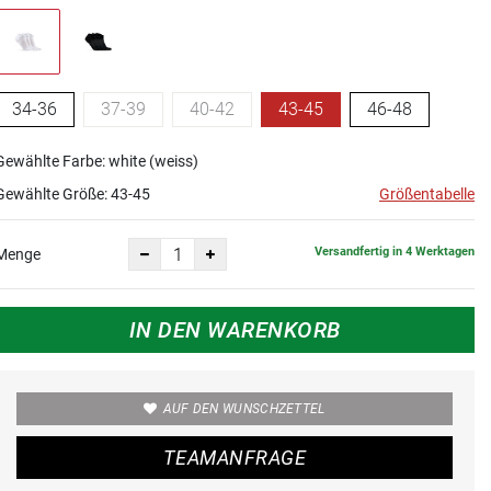
34-36
37-39
40-42
43-45
46-48
Gewählte Farbe: white (weiss)
Gewählte Größe:
43-45
Größentabelle
Versandfertig in 4 Werktagen
Menge
IN DEN WARENKORB
AUF DEN WUNSCHZETTEL
TEAMANFRAGE