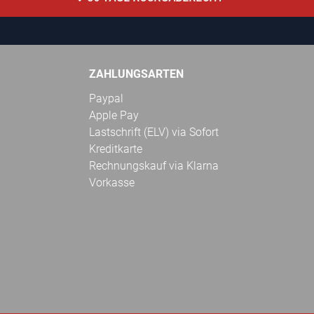
ZAHLUNGSARTEN
Paypal
Apple Pay
Lastschrift (ELV) via Sofort
Kreditkarte
Rechnungskauf via Klarna
Vorkasse