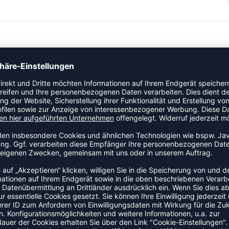
ategorie Socken. Sorgt für einen guten Sitz im Schuh und
as Modell ist Teil der Craft Core-Kollektion.
ZULETZT ANGESEHEN