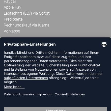
Paypal
Apple Pay
Lastschrift (ELV) via Sofort
Kreditkarte
Rechnungskauf via Klarna
Vorkasse
ABONNIERE JETZT DEN KOSTENLOSEN
HANDBALLDIREKT-NEWSLETTER UND VERPASSE KEINE
NEUIGKEIT ODER AKTION MEHR.
JETZT ANMELDEN
FOLLOW US