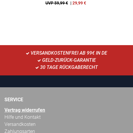
UVP 59,99 €
|
29,99
€
VERSANDKOSTENFREI AB 99€ IN DE
GELD-ZURÜCK-GARANTIE
30 TAGE RÜCKGABERECHT
SERVICE
Vertrag widerrufen
Hilfe und Kontakt
Versandkosten
Zahlungsarten