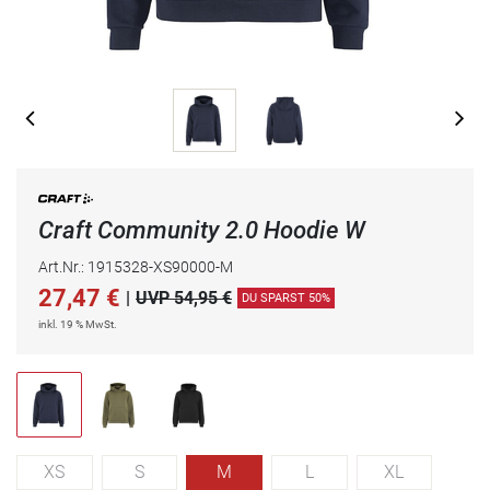
Craft Community 2.0 Hoodie W
Art.Nr.: 1915328-XS90000-M
27,47
€
|
UVP 54,95 €
DU SPARST 50%
inkl. 19 % MwSt.
XS
S
M
L
XL