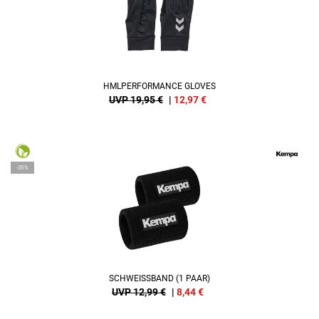
HMLPERFORMANCE GLOVES
UVP 19,95 €
|
12,97
€
-35%
SCHWEISSBAND (1 PAAR)
UVP 12,99 €
|
8,44
€