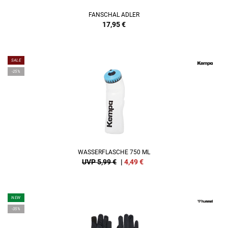
FANSCHAL ADLER
17,95
€
SALE
-25%
WASSERFLASCHE 750 ML
UVP 5,99 €
|
4,49
€
NEW
-35%