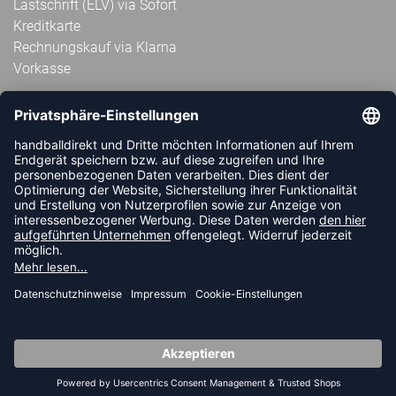
Lastschrift (ELV) via Sofort
Kreditkarte
Rechnungskauf via Klarna
Vorkasse
ABONNIERE JETZT DEN KOSTENLOSEN
HANDBALLDIREKT-NEWSLETTER UND VERPASSE KEINE
NEUIGKEIT ODER AKTION MEHR.
JETZT ANMELDEN
FOLLOW US
© 2026 Ballsportdirekt.de GmbH und Co. KG