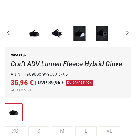
Craft ADV Lumen Fleece Hybrid Glove
Art.Nr.: 1909836-999000-3/XS
35,96
€
|
UVP 39,95 €
DU SPARST 10%
inkl. 19 % MwSt.
XS
S
M
L
XL