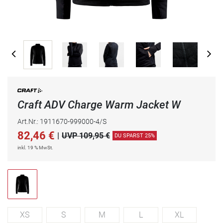
Craft ADV Charge Warm Jacket W
Art.Nr.: 1911670-999000-4/S
82,46
€
|
UVP 109,95 €
DU SPARST 25%
inkl. 19 % MwSt.
XS
S
M
L
XL