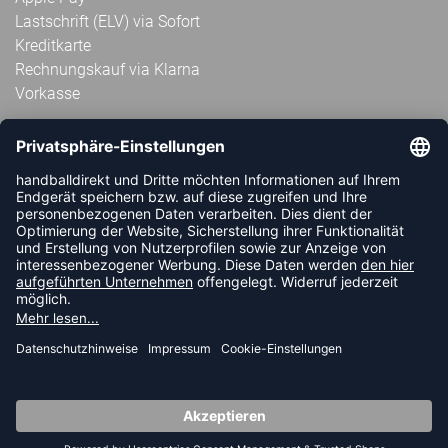
Lastschrift (ELV) via Sofort
Kreditkarte
Rechnungskauf via Klarna
Vorkasse
ABONNIERE JETZT DEN KOSTENLOSEN
HANDBALLDIREKT-NEWSLETTER UND VERPASSE KEINE
NEUIGKEIT ODER AKTION MEHR.
JETZT ANMELDEN
FOLLOW US
© 2026 Ballsportdirekt.de GmbH und Co. KG