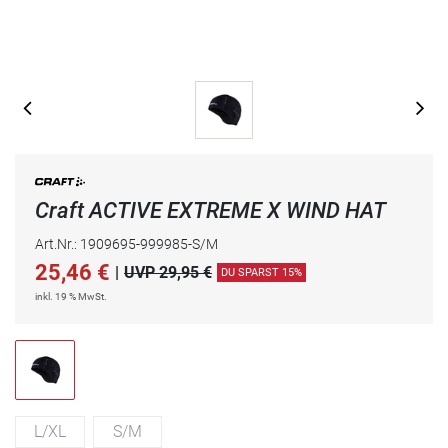
Craft ACTIVE EXTREME X WIND HAT
Art.Nr.: 1909695-999985-S/M
25,46
€
|
UVP 29,95 €
DU SPARST 15%
inkl. 19 % MwSt.
L/XL
S/M